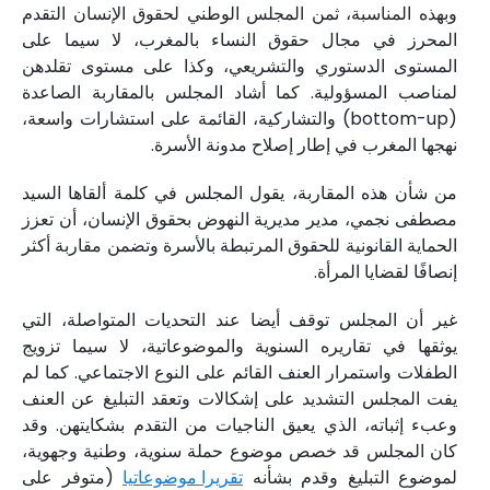
وبهذه المناسبة، ثمن المجلس الوطني لحقوق الإنسان التقدم
المحرز في مجال حقوق النساء بالمغرب، لا سيما على
المستوى الدستوري والتشريعي، وكذا على مستوى تقلدهن
لمناصب المسؤولية. كما أشاد المجلس بالمقاربة الصاعدة
(bottom-up) والتشاركية، القائمة على استشارات واسعة،
نهجها المغرب في إطار إصلاح مدونة الأسرة.
من شأن هذه المقاربة، يقول المجلس في كلمة ألقاها السيد
مصطفى نجمي، مدير مديرية النهوض بحقوق الإنسان، أن تعزز
الحماية القانونية للحقوق المرتبطة بالأسرة وتضمن مقاربة أكثر
إنصافًا لقضايا المرأة.
غير أن المجلس توقف أيضا عند التحديات المتواصلة، التي
يوثقها في تقاريره السنوية والموضوعاتية، لا سيما تزويج
الطفلات واستمرار العنف القائم على النوع الاجتماعي. كما لم
يفت المجلس التشديد على إشكالات وتعقد التبليغ عن العنف
وعبء إثباته، الذي يعيق الناجيات من التقدم بشكايتهن. وقد
كان المجلس قد خصص موضوع حملة سنوية، وطنية وجهوية،
لموضوع التبليغ وقدم بشأنه
تقريرا موضوعاتيا
(متوفر على