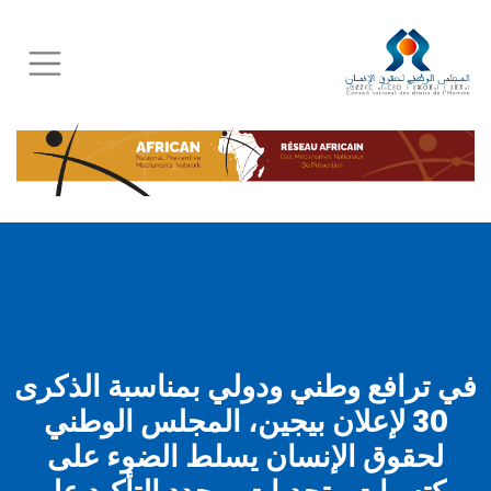
Skip
to
main
content
في ترافع وطني ودولي بمناسبة الذكرى
30 لإعلان بيجين، المجلس الوطني
لحقوق الإنسان يسلط الضوء على