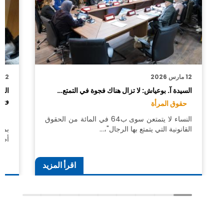
12 مارس 2026
12 مارس 2026
السيدة آ. بوعياش: لا تزال هناك فجوة في التمتع…
الم
وطن
حقوق المرأة
حق
النساء لا يتمتعن سوى ب64 في المائة من الحقوق
القانونية التي يتمتع بها الرجال"،…
أطل
اقرأ المزيد