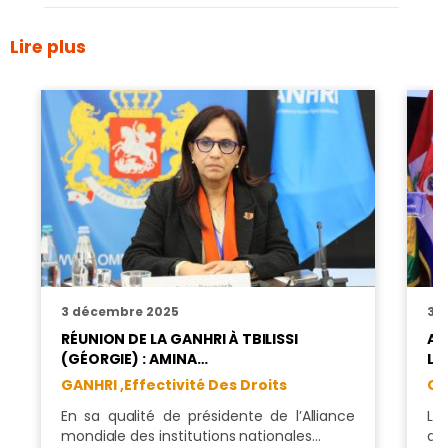
Lire plus
3 décembre 2025
3 
RÉUNION DE LA GANHRI À TBILISSI
AM
(GÉORGIE) : AMINA…
LA
GANHRI ,
Effectivité Des Droits
GA
En sa qualité de présidente de l’Alliance
La
mondiale des institutions nationales…
dr