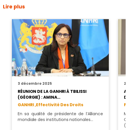
Lire plus
3 décembre 2025
25
RÉUNION DE LA GANHRI À TBILISSI
AM
(GÉORGIE) : AMINA…
DU
GANHRI ,
Effectivité Des Droits
Pr
En sa qualité de présidente de l’Alliance
Mm
mondiale des institutions nationales…
Co
(C