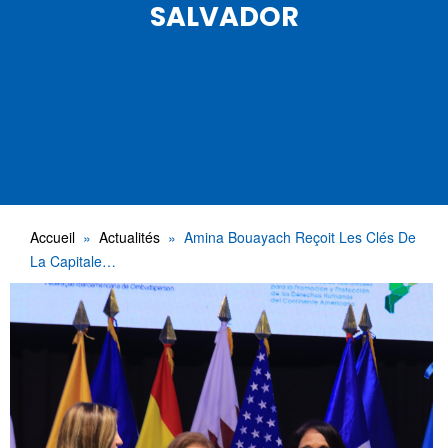
SALVADOR
Accueil
Actualités
Amina Bouayach Reçoit Les Clés De
La Capitale…