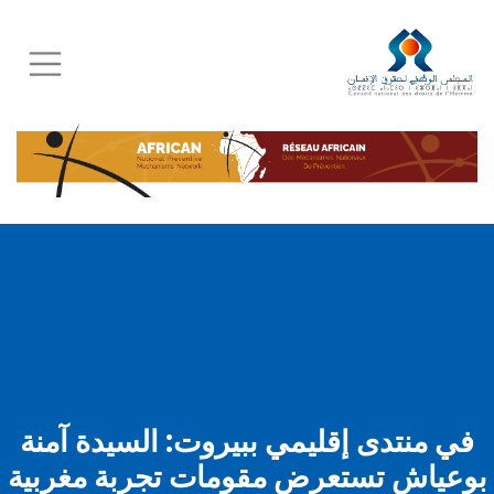
Skip
to
main
content
في منتدى إقليمي ببيروت: السيدة آمنة
بوعياش تستعرض مقومات تجربة مغربية