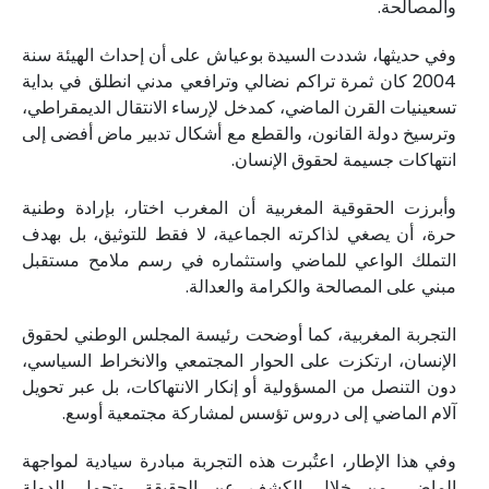
والمصالحة.
وفي حديثها، شددت السيدة بوعياش على أن إحداث الهيئة سنة
2004 كان ثمرة تراكم نضالي وترافعي مدني انطلق في بداية
تسعينيات القرن الماضي، كمدخل لإرساء الانتقال الديمقراطي،
وترسيخ دولة القانون، والقطع مع أشكال تدبير ماض أفضى إلى
انتهاكات جسيمة لحقوق الإنسان.
وأبرزت الحقوقية المغربية أن المغرب اختار، بإرادة وطنية
حرة، أن يصغي لذاكرته الجماعية، لا فقط للتوثيق، بل بهدف
التملك الواعي للماضي واستثماره في رسم ملامح مستقبل
مبني على المصالحة والكرامة والعدالة.
التجربة المغربية، كما أوضحت رئيسة المجلس الوطني لحقوق
الإنسان، ارتكزت على الحوار المجتمعي والانخراط السياسي،
دون التنصل من المسؤولية أو إنكار الانتهاكات، بل عبر تحويل
آلام الماضي إلى دروس تؤسس لمشاركة مجتمعية أوسع.
وفي هذا الإطار، اعتُبرت هذه التجربة مبادرة سيادية لمواجهة
الماضي من خلال الكشف عن الحقيقة، وتحمل الدولة