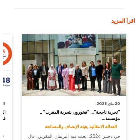
اقرأ المزيد
20 ماي 2026
9 مارس 2026
"تجربة ناجحة"… "فخورون بتجربة المغرب" ..
الو
مؤسسة…
فض
العدالة الانتقالية ,
هيئة الإنصاف والمصالحة
ال
في دجنبر 2024، تحت قبة البرلمان المغربي، قال