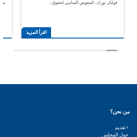
فولكر تورك، المفوض السامي لحقوق…
مرتف
اقرأ المزيد
من نحن؟
تقديم
حول المجلس