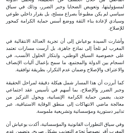
لمسؤوليتها، وتعويض الضحايا وجبر الضرر، وذلك في سياق
سياسي لم يكن مطبوعاً بصراع مسلح، بل بقرار داخلي طوعي
وسيادي لإعادة بناء الثقة ووضع أسس حماية الكرامة كمحور
للإصلاح.
وأشارت السيدة بوعياش إلى أن تجربة العدالة الانتقالية في
المغرب لم تلجأ إلى نماذج جاهزة، بل أرست مسارات تعتمد
على خصوصية السياق الوطني، وابتكار الحلول الأنسب، في
انسجام بين الدولة والمجتمع، ما سمح بإعمال آليات الإنصاف
والاعتراف والإصلاح وضمان عدم التكرار، بطريقة توافقية.
كما أبرزت أن هذا المسار شمل هيكلة دقيقة لمراحل الحقيقة
وجبر الضرر والإصلاح، بما أسهم في تأسيس عقد اجتماعي
جديد، يضمن حماية الكرامة الإنسانية، ويحول التركيز من
معالجة ماضي الانتهاكات إلى منطق الوقاية الاستباقية، عبر
تدابير دستورية ومؤسساتية وتشريعية ملموسة.
وفي سياق التطورات القانونية والمؤسساتية، أكدت بوعياش أن
المغرب أقر نصوصاً تجرّم التعذيب بشكل صريح، وتضمن عدم