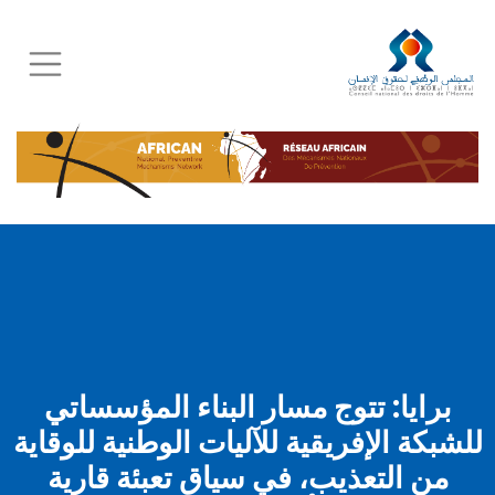
Skip
to
main
content
برايا: تتوج مسار البناء المؤسساتي
للشبكة الإفريقية للآليات الوطنية للوقاية
من التعذيب، في سياق تعبئة قارية