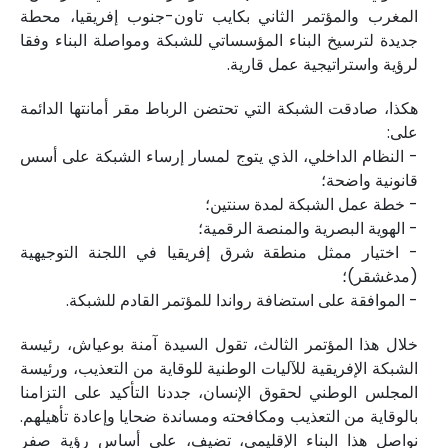
المغرب والمؤتمر الثاني بكايب تاون-جنوب إفريقيا، محطة
جديدة لترسيخ البناء المؤسساتي للشبكة ومواصلة البناء وفقا
لرؤية واستراتيجية عمل قارية.
هكذا، صادقت الشبكة التي تحتضن الرباط مقر أمانتها الدائمة
على:
- النظام الداخلي، الذي يتوج لمسار إرساء الشبكة على أسس
قانونية واضحة؛
- خطة عمل الشبكة لمدة سنتين؛
- الهوية البصرية والمنصة الرقمية؛
- اختيار ممثل منطقة شرق إفريقيا في اللجنة التوجيهية
(مدغشقر)؛
- الموافقة على استضافة رواندا للمؤتمر القادم للشبكة.
خلال هذا المؤتمر الثالث، تقول السيدة آمنة بوعياش، رئيسة
الشبكة الإفريقية للآليات الوطنية للوقاية من التعذيب، ورئيسة
المجلس الوطني لحقوق الإنسان، جددنا التأكيد على التزامنا
بالوقاية من التعذيب ومكافحته ومساندة ضحايا وإعادة تأهيلهم.
نواصل هذا البناء الإقليمي، تضيف، على أساس رؤية صفر