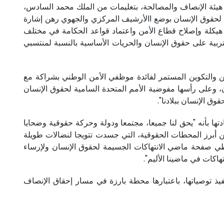
 هيئة الإنصاف والمصالحة، بتعليمات من الملك محمد السادس،
 لحقوق الإنسان بوضع االأرشيف المركزي والجهوي رهن إشارة
ة هيكلة وإصلاح قطاع الأمن واعتماد قواعد الحكامة في مختلف
ربية على حقوق الإنسان والحريات الأساسية بالنسبة لمنتسبي
ين والتكوين المستمر لفائدة موظفي الأمن الوطني بشراكة مع
، وعلى رأسها مفوضية الأمم المتحدة السامية لحقوق الإنسان
ق الإنسان ببلادنا".
تها بأنه "يحق لنا جميعا، مجتمعا ودولة وحركة حقوقية وضحايا
 من أبرز المحطات الحقوقية، التي جسدت تتويجا لنضالات طويلة
لطي صفحة ماضي الانتهاكات الجسيمة لحقوق الإنسان ولإرساء
اكات في ماضينا الأليم".
يذ توصياتها، باعتبارها محطة بارزة في مسار إحقاق الإنصاف