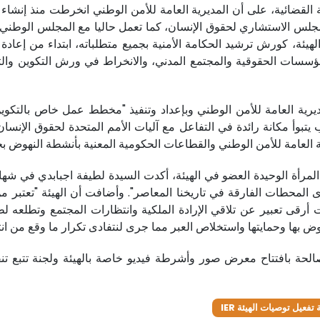
القضائية، على أن المديرية العامة للأمن الوطني انخرطت منذ إنشاء
مجلس الاستشاري لحقوق الإنسان، كما تعمل حاليا مع المجلس الوطني
يئة، كورش ترشيد الحكامة الأمنية بجميع متطلباته، ابتداء من إعاد
ؤسسات الحقوقية والمجتمع المدني، والانخراط في ورش التكوين والت
ديرية العامة للأمن الوطني وبإعداد وتنفيذ "مخطط عمل خاص بالتكو
بوأ مكانة رائدة في التفاعل مع آليات الأمم المتحدة لحقوق الإنسان
العامة للأمن الوطني والقطاعات الحكومية المعنية بأنشطة النهوض بحقو
لمرأة الوحيدة العضو في الهيئة، أكدت السيدة لطيفة اجبابدي في شهاد
حدى المحطات الفارقة في تاريخنا المعاصر". وأضافت أن الهيئة "تعتبر
 أرقى تعبير عن تلاقي الإرادة الملكية وانتظارات المجتمع وتطلعه 
وض بها وحمايتها واستخلاص العبر مما جرى لنتفادى تكرار ما وقع من انته
لحة بافتتاح معرض صور وأشرطة فيديو خاصة بالهيئة ولجنة تتبع تنف
 تفعيل توصيات الهيئة IER