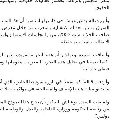
بمقر المجلس بالرباط، بحضور فعاليات حقوقية وسياسية ط
الحقوق.
وأبرزت السيدة بوعياش في كلمتها بالمناسبة أن هذا المس
السياق مسار العدالة الانتقالية بالمغرب من خلال معرض ال
صاحب الجلالة سنة 2003، مرورا بجلس
الانتقالية بالمغرب وحفظه.
وأضافت السيدة بوعياش بأن هذه التجربة الفريدة وغير ال
"كلما تعمقنا في تحليل هذه التجربة المغربية بمقوماتها وسي
فضلى حقيقية".
وأردفت قائلة" كما نجحنا في بلورة نموذجنا الخاص، الذي أ
تنفيذ توصيات هيئة الإنصاف والمصالحة، في مواكبة عائلات 
ولم يفت السيدة بوعياش التذكير بأن نجاح هذا النموذج ال
من رئاسة الحكومة ووزارة الداخلية والعدل والوظيفة ا
دوليين".