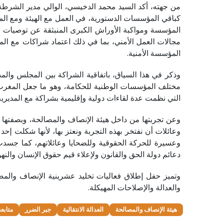
من جهته، أكد السيد محمد الدخيسي، الوالي مدير الشرطة 
كباقي المؤسسات الدستورية، في العمل مع الهيئة ومع ال
المؤسسة ومواكبة الأوراش الكبرى المنبثقة عن توصيات اله
مجالات العمل الأمني، بما في ذلك اعتماد شراكات مع الم
المؤسسة الأمنية.
وذكر في هذا السياق، باتفاقية الشراكة بين المجلس والم
مختلف المؤسسات الوطنية للحكامة، وهو ما جعل المغرب يت
التي نظمت عدة لقاءات دولية وإقليمية بشراكة مع المديرية 
وعن تجربتها من داخل هيئة الإنصاف والمصالحة، وبصفتها ا
وعائلات أن نفتخر بهذه التجربة ونعتز بها، لأنها شكلت إ
وعسيرة للحركة الحقوقية وللضحايا وعائلاتهم، كما جسدت
دعائم دولة الحق والقانون ولإعلاء قيم حقوق الإنسان والنه
وتميز حفل إطلاق فعاليات تخليد عشرينية الإنصاف والمصا
والعدالة والإصلاحات المهيكلة.
هيئة الإنصاف والمصالحة
العدالة الانتقالية
جبر الضرر
متابعة