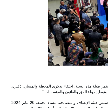
ستمر طيلة هذه السنة، احتفاء بذكرى المحطة والمسار… ذكـرى
بهذه الكلمات أعطت رئيسة المجلس الوطني لحقوق الإنسان، السيدة آمنة بوعياش، انطلاقة فعاليات تخليد الذكرى العشرين لتأسيس هيئة الإنصاف والمصالحة، مساء الجمعة 26 يناير 2024