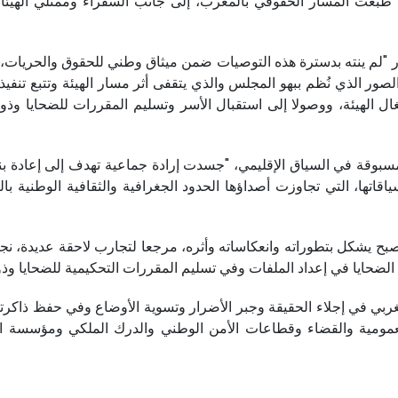
بعت المسار الحقوقي بالمغرب، إلى جانب السفراء وممثلي الهيئات ا
ار "لم ينته بدسترة هذه التوصيات ضمن ميثاق وطني للحقوق والحريات
صور الذي نُظم ببهو المجلس والذي يتقفى أثر مسار الهيئة وتتبع تنفيذ
ات الاستماع وأشغال الهيئة، ووصولا إلى استقبال الأسر وتسليم المقررات للض
مسبوقة في السياق الإقليمي، "جسدت إرادة جماعية تهدف إلى إعادة 
اقاتها، التي تجاوزت أصداؤها الحدود الجغرافية والثقافية الوطنية بالتأ
صبح يشكل بتطوراته وانعكاساته وأثره، مرجعا لتجارب لاحقة عديدة، نجح
الضحايا في إعداد الملفات وفي تسليم المقررات التحكيمية للضحايا وذ
مغربي في إجلاء الحقيقة وجبر الأضرار وتسوية الأوضاع وفي حفظ ذاكرت
لعمومية والقضاء وقطاعات الأمن الوطني والدرك الملكي ومؤسسة ا