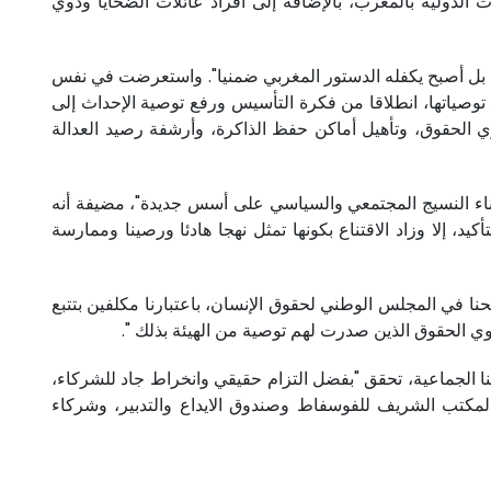
لدولية بالمغرب، بالإضافة إلى أفراد عائلات الضحايا وذوي
، بل أصبح يكفله الدستور المغربي ضمنيا". واستعرضت في نفس
 توصياتها، انطلاقا من فكرة التأسيس ورفع توصية الإحداث إلى
حايا وذوي الحقوق، وتأهيل أماكن حفظ الذاكرة، وأرشفة رصيد العدالة
بناء النسيج المجتمعي والسياسي على أسس جديدة"، مضيفة أنه
كيد، إلا وزاد الاقتناع بكونها تمثل نهجا هادئا ورصينا وممارسة
نا في المجلس الوطني لحقوق الإنسان، باعتبارنا مكلفين بتتبع
وي الحقوق الذين صدرت لهم توصية من الهيئة بذلك ".
نا الجماعية، تحقق "بفضل التزام حقيقي وانخراط جاد للشركاء،
لمكتب الشريف للفوسفاط وصندوق الايداع والتدبير، وشركاء