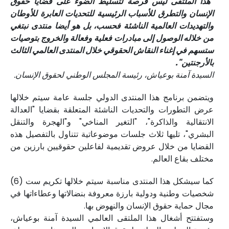
"هذا الملتقى ليس فرصة لتسليط الضوء على قضايا حقوق
الإنسان والتطرق للأسباب الرئيسية للتحديات العابرة للأوطان
والتهديدات العالمية الناشئة فحسب، بل هو أيضا منتدى نبتغي
من خلاله الوصول إلى مبادرات فعلية وفعالة والخروج بتوصيات
ستسهم في إغناء النقاش الحقوقي خلال المنتدى العالمي الثالث
بالأرجنتين".
السيدة آمنة بوعياش، رئيسة المجلس الوطني لحقوق الإنسان.
ويتضمن برنامج هذا المنتدى الدولي جلسة عامة سيتم خلالها
عرض التطورات والتحديات الناشئة المتعلقة بقضايا "العدالة
الانتقالية والذاكرة"، "التغير المناخي" و"الهجرة والتنقل
البشري"، تليها ثلاث جلسات موضوعاتية تتناول بالتفصيل هذه
القضايا من خلال عروض تقديمية لفاعلين حقوقيين بارزين من
مختلف بقاع العالم.
كما سيشكل هذا المنتدى مناسبة سيتم خلالها تكريم ست (6)
شخصيات وطنية ودولية بارزة معروفة بنضالاتها وعطاءاتها في
مجال حماية حقوق الإنسان والنهوض بها.
وستفتتح أشغال هذا الملتقى العالمي السيدة آمنة بوعياش،