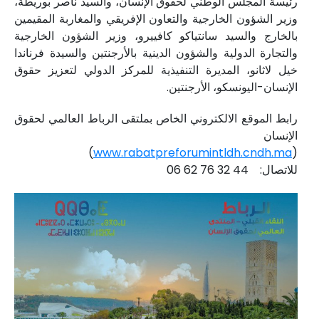
رئيسة المجلس الوطني لحقوق الإنسان، والسيد ناصر بوريطة،
وزير الشؤون الخارجية والتعاون الإفريقي والمغاربة المقيمين
بالخارج والسيد سانتياكو كافييرو، وزير الشؤون الخارجية
والتجارة الدولية والشؤون الدينية بالأرجنتين والسيدة فرناندا
خيل لاثانو، المديرة التنفيذية للمركز الدولي لتعزيز حقوق
الإنسان-اليونسكو، الأرجنتين.
رابط الموقع الالكتروني الخاص بملتقى الرباط العالمي لحقوق
الإنسان
)
www.rabatpreforumintldh.cndh.ma
(
للاتصال: 44 32 76 62 06