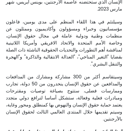
الإنسان الذي ستحتضنه عاصمة الأرجنتين، بوينس أيريس، شهر
مارس 2023.
وسيلتئم في هذا اللقاء المنظم على مدى يومين، فاعلون
مؤسساتيون وخبراء ومسؤولون وأكاديميون وممثلون عن
منظمات وطنية ودولية عاملة في مجال حقوق الإنسان،
وخاصة الأمم المتحدة والاتحاد الافريقي وأمريكا اللاتينية
لمناقشة أهم التطورات والتحديات الحقوقية الناشئة ذات الصلة
بقضايا "التغير المناخي"، "العدالة الانتقالية والذاكرة" و"الهجرة
والتنقل البشري".
وسيتقاسم أكثر من 300 مشاركة ومشارك من المدافعات
والمدافعين عن حقوق الإنسان ينحدرون من 50 دولة، تجارب
وممارسات فضلى، ستتوج بصياغة توصيات ومقترحات
ومبادرات فعلية وفعالة، ستشكل أساسا لترافع دولي متجدد
يعتمد حماية حقوق الإنسان والنهوض بها كمنطلق ومحور وغاية،
وسيتم تقديمها خلال المنتدى العالمي الثالث لحقوق الإنسان
بالأرجنتين.