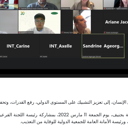
نسان، إلى تعزيز التشبيك على المستوى الدولي، رفع القدرات، وتحفيز 
جاء ذلك خلال لقاء نظمته البعثة الدائمة للمملكة المغربية بج