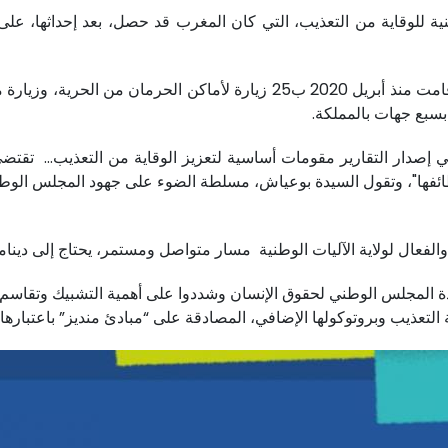
 للوقاية من التعذيب، التي كان المغرب قد حصل، بعد إحداثها، على 
آلية الوقاية من التعذيب بالمغرب، تقول السيدة بوعياش، قامت منذ أبريل 20
بسبع جهات بالمملكة.
في إصدار التقارير مقومات أساسية لتعزيز الوقاية من التعذيب… تقتضي
ووظائفها"، وتقول السيدة بوعياش، مسلطة الضوء على جهود المجلس الوط
 والفعال لولاية الآليات الوطنية مسار متواصل ومستمر، يحتاج إلى دينا
ادة المجلس الوطني لحقوق الإنسان وشددوا على أهمية التشبيك وتقاسم ا
لتعذيب وبروتوكولها الإضافي، المصادقة على “مبادئ منديز” باعتبارها آ