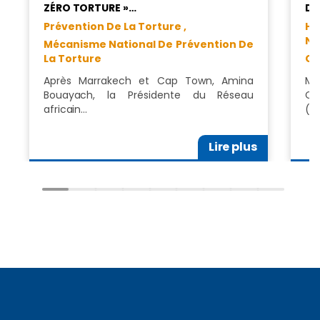
ZÉRO TORTURE »…
DE
Prévention De La Torture ,
Ha
Na
Mécanisme National De Prévention De
La Torture
Co
Après Marrakech et Cap Town, Amina
Mm
Bouayach, la Présidente du Réseau
Co
africain…
(C
Lire plus