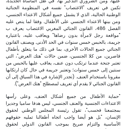
عليها، ومن الضروري التذكير بها، في ظل المأساة الجديدة،
تكمن في تعريف "الاغتصاب" نفسه في المنظومة الجنائية
الوطنية الحالية، الذي لا يشمل جميع أشكال الاعتداء الجنسي،
ومن بينها الاعتداء الجنسي على الأطفال. وفقا لما ينص عليه
الفصل 486، القانون الجنائي المغربي الاغتصاب يعرف ب
"مواقعة رجل لامرأة بدون رضاها" ويعاقب عليه، باعتباره
جريمة، بالحبس خمس سنوات في الحد الأدنى. ويصنف القانون
الجنائي جميع الحالات الأخرى، بما في ذلك ما يتعلق بأطفال
قاصرين، من كلا الجنسين، ضمن حالات "هتك العرض"، التي
تعتبر جنحة عندما ترتكب دون عنف، يعاقب عليها بالحبس من
سنتين إلى خمس سنوات؛ وتعتبر جريمة في حال كان ارتكابها
مقرونا باستخدام العنف. (تجدر الإشارة في هذا السياق إلى أن
القانون الجنائي لا يقدم أي تعريف لمصطلح "هتك العرض").
"حماية الأطفال من جميع أشكال العنف، وعلى رأسها
الاعتداءات الجنسية والعنف الجنسي، ليس هدفا ساميا وجديرا
بمجتمعنا فحسب"، تقول رئيسة المجلس الوطني لحقوق
الإنسان، "بل هو أيضا واجب اتجاه أطفالنا تمليه حقوقهم
الأساسية والتزام صريح بموجب القانون الدولي لحقوق