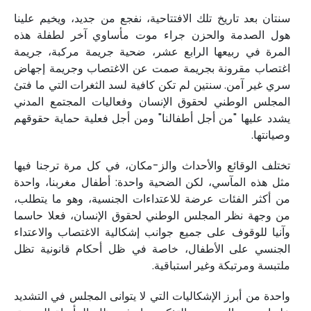
سنتان بعد تاريخ تلك الافتتاحية، نفجع من جديد، ويخيم علينا
هول الصدمة والحزن جراء موت مأساوي آخر لطفلة هذه
المرة في ربيعها الرابع عشر، ضحية جريمة مركبة، جريمة
اغتصاب مقرونة بجريمة صمت عن الاغتصاب وجريمة إجهاض
سري غير آمن. سنتين لم تكن كافية لسد الثغرات التي ما فتئ
المجلس الوطني لحقوق الإنسان وفعاليات المجتمع المدني
يشدد عليها "من أجل أطفالنا" ومن أجل فعلية حماية حقوقهم
وصيانتها.
تختلف الوقائع والأحداث والز-مكان، في كل مرة ترجنا فيها
مثل هذه المآسي، لكن الضحية واحدة: أطفال مغربنا، واحدة
من أكثر الفئات عرضة للاعتداءات الجنسية، وهو ما يتطلب،
من وجهة نظر المجلس الوطني لحقوق الإنسان، فعلا حاسما
وآنيا للوقوف على جميع جوانب إشكالية الاغتصاب والاعتداء
الجنسي على الأطفال، خاصة في ظل أحكام قانونية تظل
ملتبسة ومرتبكة وغير استباقية.
واحدة من أبرز الإشكاليات التي لا يتوانى المجلس في التشديد