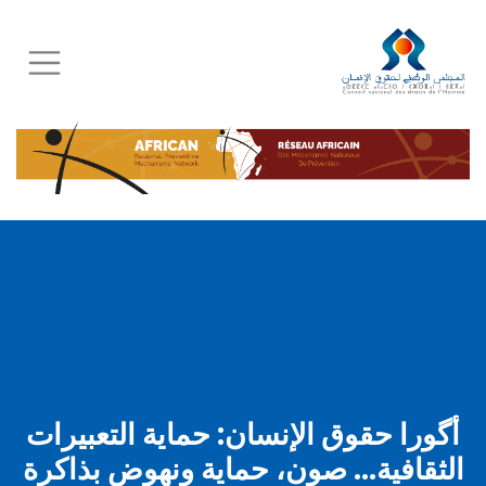
Skip
to
main
content
أگورا حقوق الإنسان: حماية التعبيرات
الثقافية… صون، حماية ونهوض بذاكرة