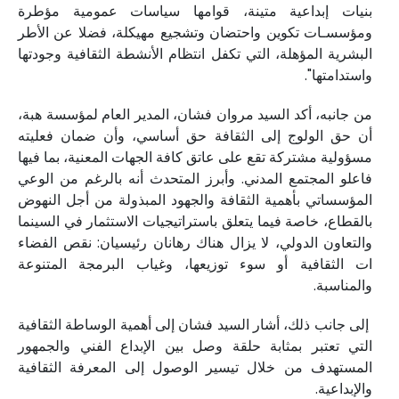
بنيات إبداعية متينة، قوامها سياسات عمومية مؤطرة
ومؤسسـات تكوين واحتضان وتشجيع مهيكلة، فضلا عن الأطر
البشرية المؤهلة، التي تكفل انتظام الأنشطة الثقافية وجودتها
واستدامتها".
من جانبه، أكد السيد مروان فشان، المدير العام لمؤسسة هبة،
أن حق الولوج إلى الثقافة حق أساسي، وأن ضمان فعليته
مسؤولية مشتركة تقع على عاتق كافة الجهات المعنية، بما فيها
فاعلو المجتمع المدني. وأبرز المتحدث أنه بالرغم من الوعي
المؤسساتي بأهمية الثقافة والجهود المبذولة من أجل النهوض
بالقطاع، خاصة فيما يتعلق باستراتيجيات الاستثمار في السينما
والتعاون الدولي، لا يزال هناك رهانان رئيسيان: نقص الفضاء
ات الثقافية أو سوء توزيعها، وغياب البرمجة المتنوعة
والمناسبة.
إلى جانب ذلك، أشار السيد فشان إلى أهمية الوساطة الثقافية
التي تعتبر بمثابة حلقة وصل بين الإبداع الفني والجمهور
المستهدف من خلال تيسير الوصول إلى المعرفة الثقافية
والإبداعية.