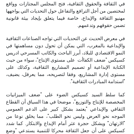
في الثقافة والحقوق الثقافية، فتح المجلس المجتازات وواقع
لمختصين من أجل الترافع والتفاعل حول التحديات التي يواجهها
مهنيو الثقافة والإبداع، خاصة فيما يتعلق بإيجاد بيئة قانونية
تضمن حقوقهم وتدعمهم.
في معرض الحديث عن التحديات التي تواجه الصناعات الثقافية
والإبداعية بالمغرب، التي يمكن أن تحول دون مساهمتها في
النمو الاقتصادي للبلاد، أبرز الباحث والكاتب المسرحي ادريس
كسيكس "ضعف الكفاأت على مستوى الإنتاج"، سواء من حيث
الكتابة الإبداعية أو تصميم المشاريع الثقافية، وكذلك على
مستوى إدارة المشاريع، وفقا لتصريحه، مما يعرقل، يضيف،
"استدامة المبادرات الثقافية".
كما سلط السيد كسيكس الضوء على "ضعف الميزانيات
المخصصة للإنتاج والتوزيع"، موضحا في هذا السياق أن القطاع
الثقافي والإبداعي "يعتمد بشكل كبير على الدعم العمومي
الموجه نحو العرض وليس نحو الطلب"، مما يخلق نوعا من
"الارتهان" ويشكل حجرة عثر أمام الإبداع والابتكار. كما شدد
كسيكس على أن جعل الثقافة محركا للتنمية يستدعي "وضع