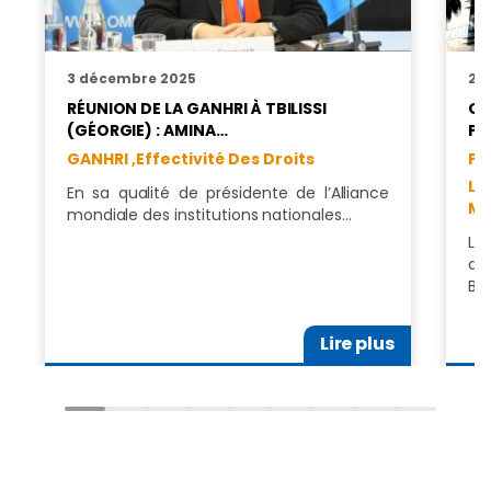
3 décembre 2025
2 
RÉUNION DE LA GANHRI À TBILISSI
CO
(GÉORGIE) : AMINA…
PR
GANHRI ,
Effectivité Des Droits
Pr
Li
En sa qualité de présidente de l’Alliance
Ma
mondiale des institutions nationales…
La
dr
Bo
Lire plus