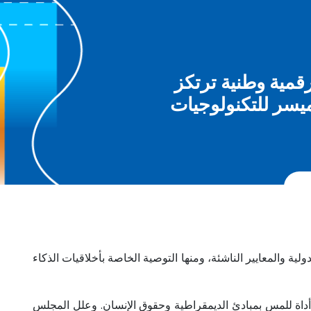
تيجية رقمية وطنية ترتكز
ميسر للتكنولوجيات
وي عن حالة حقوق الإنسان بالمغرب برسم سنة 2021 إلى اعتماد المواثيق الدولية والمعايير الناشئة، ومنها التوصية الخاصة بأخلاقيات الذكاء
ضا أداة للمس بمبادئ الديمقراطية وحقوق الإنسان. وعلل المجلس