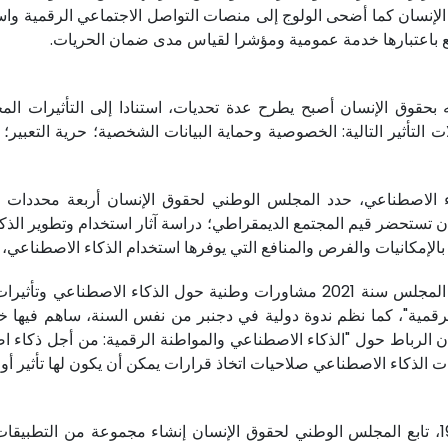
الإنسان كما أضحى الولوج إلى منصات التواصل الاجتماعي الرقمية واست
ع باعتبارها خدمة عمومية ومؤشرا لقياس مدى ضمان الحريات.
بحقوق الإنسان أصبح يطرح عدة تحديات، استنادا إلى التأثيرات الم
لتأثير التالية: الخصوصية وحماية البيانات الشخصية؛ حرية التعبير؛
اصطناعي، حدد المجلس الوطني لحقوق الإنسان أربعة محددات أساس
 تستحضر قيم المجتمع الديمقراطي؛ دراسة آثار استخدام وتطوير الذكا
 بالإمكانيات والفرص والمنافع التي يوفرها استخدام الذكاء الاصطناعي، 
وتفعيلا لتوصياته الواردة في تقريره السنوي 2020، أطلق المجلس سنة 2021 مشاور
لرقمية"، كما نظم ندوة دولية في دجنبر من نفس السنة، ساهم فيها خب
لان الرباط حول "الذكاء الاصطناعي والمواطنة الرقمية: من أجل ذكاء 
لذكاء الاصطناعي صلاحيات اتخاذ قرارات يمكن أن يكون لها تأثير أو ت
في سياق الأزمة الصحية المرتبطة بتفشي جائحة كوفيد 19، تابع المجلس الوطني لحقوق الإنسان إنش