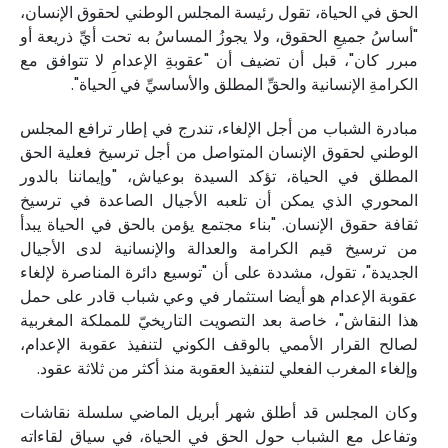
الحق في الحياة، تقول رئيسة المجلس الوطني لحقوق الإنسان،
"أساسُ جميعِ الحقوق، ولا يجوزُ المساسُ به تحت أيِّ ذريعة أو
مبرر كان"، قبل أن تضيف أن "عقوبةِ الإعدامِ لا تتوافق مع
الكرامةِ الإنسانية والحقِّ المطلق والأساسيِّ في الحياة".
مبادرة الشباب من أجل الإلغاء، تندرج في إطار ترافع المجلس
الوطني لحقوق الإنسان المتواصل من أجل ترسيخ فعلية الحق
المطلق في الحياة، تؤكد السيدة بوعياش، "وإيماننا بالدور
المحوري الذي يمكن أن تلعبه الأجيال الصاعدة في ترسيخ
ثقافة حقوق الإنسان. "بناء مجتمع يؤمن بالحق في الحياة يبدأ
من ترسيخ قيم الكرامة والعدالة والإنسانية لدى الأجيال
الجديدة"، تقول، مشددة على أن "توسيع دائرة المناصرة لإلغاء
عقوبة الإعدام هو أيضا استثمار في وعي شباب قادر على حمل
هذا النقاش"، خاصة بعد التصويت التاريخيّ للمملكة المغربية
لصالح القرار الأممي بالوقف الكوني لتنفيذ عقوبة الإعدام،
وإلغاء المغرب الفعلي لتنفيذ العقوبة منذ أكثر من ثلاثة عقود.
وكان المجلس قد أطلق شهر أبريل الماضي سلسلة نقاشات
وتفاعل مع الشباب حول الحق في الحياة، في سياق لقاءاته