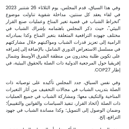
وفي هذا السياق، قدم المجلس، يوم الثلاثاء 26 شتنبر 2023
في لقاء يعقد كل سنتين، مداخلة شفوية تناولت موضوع
"انخراط الشباب في قضية تغير المناخ وعمليات صنع القرار
البيئي"، حيث ذكر المجلس باهتمامه بإشراك الشباب في
مختلف جهوده الترافعية المتعلقة بتغير المناخ وكذا بمبادراته
الرامية إلى تعزيز قدرات الشباب ومواكبتهم خلال مشاركتهم
في مسلسل الاستعراض الدوري الشامل، بالإضافة إلى إشرافه
على تكوين طلبة ينحدرون من منطقة الشرق الأوسط وشمال
إفريقيا حول المرجعية الدولية ذات الصلة بالحقوق البيئية، في
إطار COP27.
وفي نفس السياق، جدد المجلس تأكيده على توصياته ذات
الصلة بتدريب الشباب في مجالات التخفيف من آثار التغيرات
المناخية والتكيف معها؛ ومشاركة الشباب في جميع العمليات
ذات الصلة (اتخاذ القرار، تنفيذ السياسات والقوانين والتقييم)؛
وضمان الوصول إلى التمويل؛ وكذا مساندة الشباب في جهود
الترافع، إلخ.