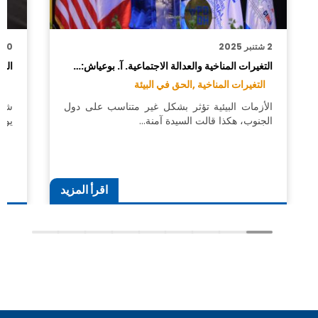
2 شتنبر 2025
30 يونيو 2025
التغيرات المناخية والعدالة الاجتماعية. آ. بوعياش:…
الم
التغيرات المناخية ,
الحق في البيئة
ال
الأزمات البيئية تؤثر بشكل غير متناسب على دول
شار
الجنوب، هكذا قالت السيدة آمنة…
يوم الاثنين
اقرأ المزيد