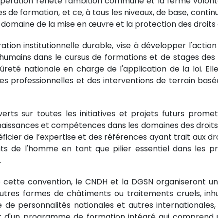
pération reflète l'ambition commune et la ferme volont
de formation, et ce, à tous les niveaux, de base, continu 
 domaine de la mise en œuvre et la protection des droits
ration institutionnelle durable, vise à développer l'act
humains dans le cursus de formations et de stages des p
reté nationale en charge de l'application de la loi. Elle
ues professionnelles et des interventions de terrain basé
rts sur toutes les initiatives et projets futurs promet
aissances et compétences dans les domaines des droits 
cier de l’expertise et des références ayant trait aux droits
oits de l'homme en tant que pilier essentiel dans les
.
cette convention, le CNDH et la DGSN organiseront un 
 autres formes de châtiments ou traitements cruels, inh
ce de personnalités nationales et autres international
 d'un programme de formation intégré qui comprend une