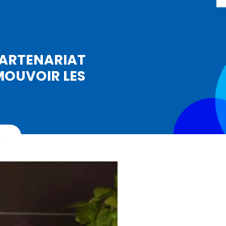
PARTENARIAT
MOUVOIR LES
…