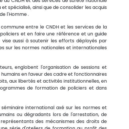
é du CNDH et des services de sûreté nationale
et spécialisé, ainsi que de consolider les acquis
 de l'Homme .
ion commune entre le CNDH et les services de la
oliciers et en faire une référence et un guide
 vise aussi à soutenir les efforts déployés par
es sur les normes nationales et internationales
teurs, englobent l'organisation de sessions et
humains en faveur des cadre et fonctionnaires
, aux libertés et activités institutionnelles, en
 programmes de formation de policiers et dans
séminaire international axé sur les normes et
umains ou dégradants lors de l'arrestation, de
es, représentants des mécanismes des droits de
 série d'ateliers de formation au profit des