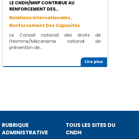
LE CNDH/MNP CONTRIBUE AU
C
RENFORCEMENT DES…
L
Relations Internationales ,
C
,
Renforcement Des Capacités
E
Le Conseil national des droits de
l’Homme/Mécanisme national de
L
prévention de…
(
Lire plus
RUBRIQUE
TOUS LES SITES DU
ADMINISTRATIVE
CNDH