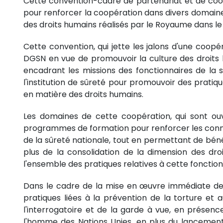
Cette convention-cadre de partenariat et de coo
pour renforcer la coopération dans divers domaines 
des droits humains réalisés par le Royaume dans le
Cette convention, qui jette les jalons d'une coopé
DGSN en vue de promouvoir la culture des droits 
encadrant les missions des fonctionnaires de la sû
l'institution de sûreté pour promouvoir des pratiq
en matière des droits humains.
Les domaines de cette coopération, qui sont ouve
programmes de formation pour renforcer les conn
de la sûreté nationale, tout en permettant de bénéfi
plus de la consolidation de la dimension des dr
l'ensemble des pratiques relatives à cette fonction
Dans le cadre de la mise en œuvre immédiate de 
pratiques liées à la prévention de la torture et
l'interrogatoire et de la garde à vue, en présen
l'homme des Nations Unies, en plus du lancement