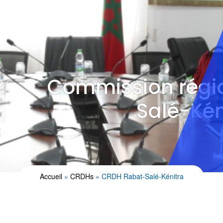
Commission régi
Salé-Kén
Accueil
CRDHs
CRDH Rabat-Salé-Kénitra