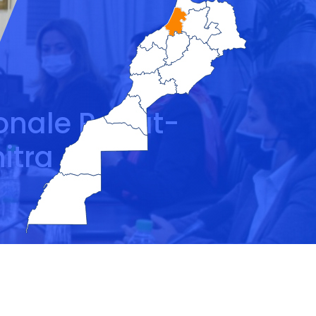
onale Rabat-
itra