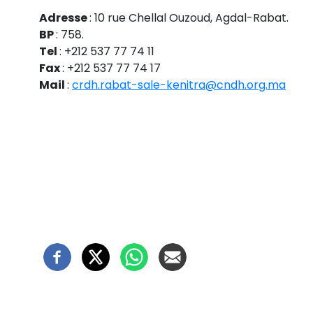
Adresse
: 10 rue Chellal Ouzoud, Agdal-Rabat.
BP
: 758.
Tel
: +212 537 77 74 11
Fax
: +212 537 77 74 17
Mail
:
crdh.rabat-sale-kenitra@cndh.org.ma