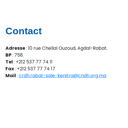
Contact
Adresse
: 10 rue Chellal Ouzoud, Agdal-Rabat.
BP
: 758.
Tel
: +212 537 77 74 11
Fax
: +212 537 77 74 17
Mail
:
crdh.rabat-sale-kenitra@cndh.org.ma