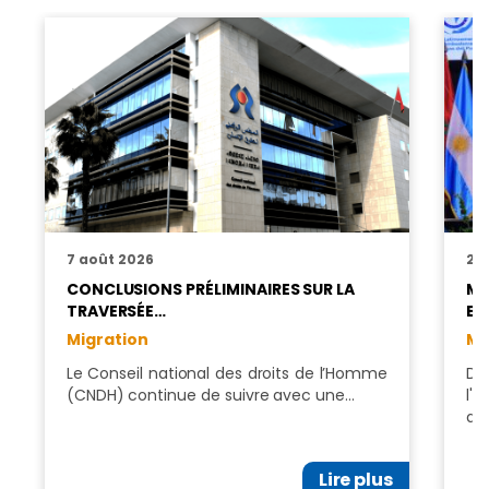
7 août 2026
2 
CONCLUSIONS PRÉLIMINAIRES SUR LA
MI
TRAVERSÉE…
BO
Migration
Mi
Le Conseil national des droits de l’Homme
Da
(CNDH) continue de suivre avec une…
l'
de
Lire plus