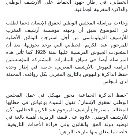
الخطابي، في إطار جهود الحفاظ على الأرشيف الوطني
والذاكرة المغربية الجماعية.
وجاءت مراسلة المجلس الوطني لحقوق الإنسان دعما لطلب
في الموضوع سبق أن وجهته مؤسسة أرشيف المغرب
للأرشيف الديبلوماسي من أجل استرجاع الوثائق الأصلية
للمرحوم عبد الكريم الخطابي التي توجد بحوزتها، بعد أن
استحوذت الجيوش الفرنسية عليها سنة 1926. كما تأتي هذه
المراسلة أيضا في سياق المبادرات المشتركة للمؤسستين
الرامية للنهوض بالأرشيف المغربي، خاصة في إطار وحدة
حفظ الذاكرة والنهوض بالتاريخ المغربي بكل روافده، المحدثة
لدى المجلس.
"حفظ الذاكرة الجماعية محور مهيكل في عمل المجلس
الوطني لحقوق الإنسان"، تقول السيدة بوعياش في خطابها
المطالب باسترجاع أرشيف المرحوم عبد الكريم الخطابي، "لأن
للأرشيف الوطني، علاوة على قيمته الرمزية، أهمية بالغة في
توطيد دولة الحق والقانون وفي قراءة الأحداث التاريخية،
خاصة ما يتعلق منها بتاريخنا الراهن".