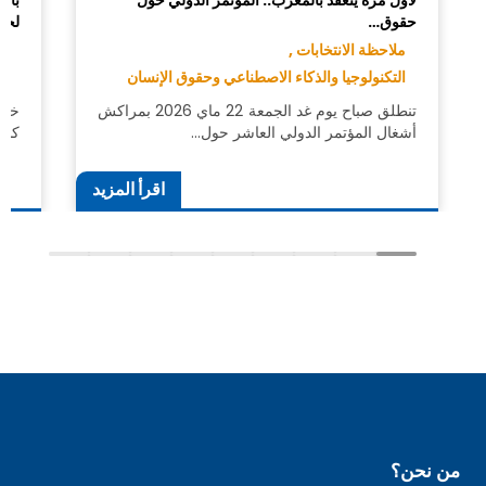
لأول مرة ينعقد بالمغرب.. المؤتمر الدولي حول
بال
حقوق…
لحق
ملاحظة الانتخابات ,
ال
التكنولوجيا والذكاء الاصطناعي وحقوق الإنسان
ال
تنطلق صباح يوم غد الجمعة 22 ماي 2026 بمراكش
خلا
أشغال المؤتمر الدولي العاشر حول…
كشف
اقرأ المزيد
من نحن؟