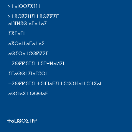
ⵜⴰⵏⵙⵙⵉⵅⴼⵜ
ⵜⵓⵚⴽⵉⵡⵉⵏ ⵏ ⵓⵙⵇⵇⵉⵎ
ⴰⵏⴼⵍⵓⵙ ⴰⵎⴰⵜⴰⵢ
ⵉⴳⵎⴰⵎⵏ
ⴰⴳⵔⴰⵡ ⴰⵎⴰⵜⴰⵢ
ⴰⵙⵉⵔⴰ ⵏ ⵓⵙⵇⵇⵉⵎ
ⵜⵉⵙⵇⵇⵉⵎⵉⵏ ⵜⵉⵎⵖⵍⴰⵍⵉⵏ
ⵉⵎⴰⵙⵙⵏ ⵉⵏⴰⵎⵓⵔⵏ
ⵜⵉⵙⵇⵇⵉⵎⵉⵏ ⵜⵉⵏⵎⵏⴰⴹⵉⵏ ⵏ ⵉⵣⵔⴼⴰⵏ ⵏ ⵓⴼⴳⴰⵏ
ⴰⵙⵉⵏⴰⴳ ⵏ ⵕⵕⴱⴰⵟ
ⵜⴰⵡⵓⵔⵉ ⵏⵏⵖ