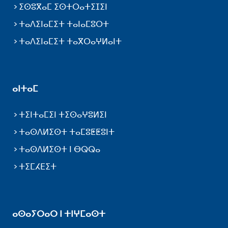
ⵉⵙⵓⴳⴰⵎ ⵉⵙⵜⵔⴰⵜⵉⵊⵉⵏ
ⵜⴰⴷⵉⵏⴰⵎⵉⵜ ⵜⴰⵏⴰⵎⵓⵔⵜ
ⵜⴰⴷⵉⵏⴰⵎⵉⵜ ⵜⴰⴳⵔⴰⵖⵍⴰⵏⵜ
ⴰⵏⵜⴰⵎ
ⵜⵉⵏⵜⴰⵎⵉⵏ ⵜⵉⵙⴰⵖⵓⵍⵉⵏ
ⵜⴰⵙⴷⵍⵉⵙⵜ ⵜⴰⵎⵓⵟⵟⵓⵏⵜ
ⵜⴰⵙⴷⵍⵉⵙⵜ ⵏ ⴱⵕⵕⴰ
ⵜⵉⵎⵃⴹⵉⵜ
ⴰⵙⴰⵢⵔⴰⵔ ⵏ ⵜⵏⵖⵎⴰⵙⵜ