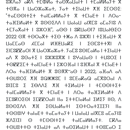
ⵓⵣⴷⴰⵢ ⴰⴽⴷ ⵜⵎⵀⵍⴰ ⵜⴰⵙⴳⴰⵡⴰⵏⵜ ⵏ ⵜⵎⴰⵍⵍⴰⵢⵜ ⴳ
ⵜⵙⴳⴰ ⵏ ⵡⴰⵔⵣⴰⵣⴰⵜ, ⵢⴰⵜ ⵜⵉⵏⴰⵡⵜ ⵅⴼ ⵉⵎⵔⵙⵉ:
"ⵜⴰⵎⵙⵙⵏⵜⵉⵜ ⵜⴰⵏⵎⴰⵍⵍⴰⵢⵜ ⴳ ⵜⵎⵏⴰⴹⵜ ⵏ ⴷⵔⴰ-
ⵜⴰⴼⵉⵍⴰⵍⵜ ⴳ ⵓⵙⵙⵉⴷⴷ ⵏ ⵡⴰⵏⴰⵡ ⴰⵏⴳⵎⵓ ⴰⵎⴰⵢⵏⵓ ⴷ
ⵜⵎⵢⴰⴳⴰⵏⵜ ⵏ ⵓⵣⵔⴼ", ⴰⵙⵙ ⵏ ⵓⴽⵡⴰⵙ17 ⵏⵓⵡⴰⵏⴱⵉⵔ
2022 ⵙⴳ ⵜⵙⵔⴰⴳⵜ ⵜⵉⵙ ⵜⵥⴰ ⴷ ⵓⵣⴳⵏ ⵏ ⵜⵉⴼⴰⵡⵜ ⴳ
ⵡⴰⵎⵎⴰⵙ ⵃⵎⵎⴰⵏ ⵍⴼⵟⵡⴰⴽⵉ ⵏ ⵉⵙⵎⵓⵜⵜⴳⵏ ⴷ
ⵉⵏⵎⵓⵇⵇⴰⵔⵏ ⴳ ⵡⴰⵔⵣⴰⵣⴰⵜ. ⵢⴰⵎⵓ ⵓⵙⵏⵎⴰⵍⴰ ⵏ ⵜⵉⵏⴰⵡⵜ
ⴰⴷ ⴳ ⵓⵙⴰⵜⵉ ⵏ ⵓⵣⵣⵓⴳⵣ ⵏ ⵓⵖⴰⵡⴰⵙ ⵏ ⵜⵡⵓⵔⵉ ⵏ
ⵜⵙⵇⵇⵉⵎⵜ ⵜⴰⵏⵎⵏⴰⴹⵜ ⵏ ⵉⵣⵔⴼⴰⵏ ⵏ ⵓⴼⴳⴰⵏ ⴳ ⵜⵎⵏⴰⴹⵜ ⵏ
ⴷⵔⴰ ⵜⴰⴼⵉⵍⴰⵍⵜ ⴳ ⵓⵙⴳⴳⵯⴰⵙ ⵏ 2022, ⴰⴼⴰⴷ ⴰⴷ
ⵜⵙⵡⵓⵔⵉ ⵅⴼ ⵓⵕⵥⵥⵓⵎ ⵏ ⵓⵎⴹⴰⴽⴰⵕ ⴰⵎⴳⵓⵔⴰⵏ ⴷ
ⵓⵏⵊⵎⵓ ⵉ ⵉⴱⴷⴷⵉ ⵅⴼ ⵜⵉⵍⴰⵡⵜ ⵏ ⵜⵎⵙⵙⵏⵜⵉⵜ
ⵜⴰⵏⵎⴰⵍⵍⴰⵢⵜ ⴳ ⵜⵎⵏⴰⴹⵜ ⵏ ⴷⵔⴰ ⵜⴰⴼⵉⵍⴰⵍⵜ ⴷ
ⵉⵎⵓⴽⵔⵉⵙⵏ ⵉⵎⵇⵇⵔⴰⵏⵏ ⵏⵏⴰ ⵉⵜⵜⵎⵏⴰⵍⴰⵏ ⵉⵍⵉⵢ ⵏⵏⵙ, ⴷ
ⵓⵙⵙⵉⴷⴷ ⵅⴼ ⵉⵙⵡⴰⵍⴰⵜⵏ ⵉⵙⵜⵔⴰⵜⵉⵊⵉⵢⵏ ⵏⵏⴰ
ⵜⵙⵙⵓⵏⵖ ⵜⴰⵏⴰⴹⵜ ⵜⴰⵎⴰⵜⴰⵢⵜ ⵏ ⵡⴰⵏⴰⵡ ⴰⵏⴳⵎⵓ ⴰⵎⴰⵢⵏⵓ
ⵣⴷⵉⵏⵉⵏ ⵙ ⵜⵎⵙⵙⵏⵜⵉⵜ ⵜⴰⵏⵎⴰⵍⵍⴰⵢⵜ. ⵎⴽⴷⴰ
ⵜⵙⵡⵓⵜⵜⵙ ⵜⵉⵏⴰⵡⵜ ⴰⴷ ⵜⴰⵙⵉⵍⴰⵡⵜ ⵏ ⵜⵙⵓⵎⴰⵔ ⵉ