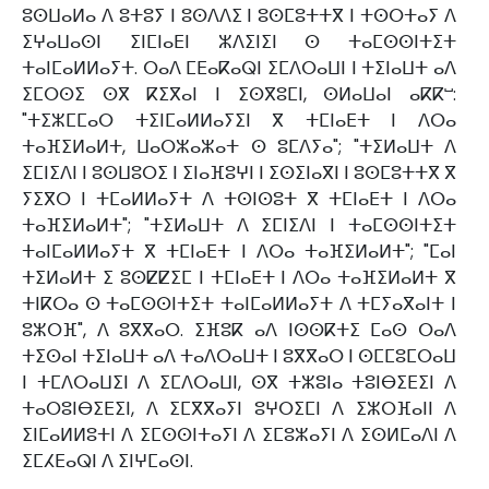
ⵓⵙⵡⴰⵍⴰ ⴷ ⵓⵜⵓⵢ ⵏ ⵓⵙⴷⴷⵉ ⵏ ⵓⵙⵎⵓⵜⵜⴳ ⵏ ⵜⵙⵔⵜⴰⵢ ⴷ
ⵉⵖⴰⵡⴰⵙⵏ ⵉⵏⵎⵏⴰⴹⵏ ⵣⴷⵉⵏⵉⵏ ⵙ ⵜⴰⵎⵙⵙⵏⵜⵉⵜ
ⵜⴰⵏⵎⴰⵍⵍⴰⵢⵜ. ⵔⴰⴷ ⵎⴹⴰⴽⴰⵕⵏ ⵉⵎⴷⵔⴰⵡⵏ ⵏ ⵜⵉⵏⴰⵡⵜ ⴰⴷ
ⵉⵎⵔⵙⵉ ⵙⴳ ⴽⵉⴳⴰⵏ ⵏ ⵉⵙⴳⵓⵎⵏ, ⵙⵍⴰⵡⴰⵏ ⴰⴽⴽⵯ:
"ⵜⵉⵣⵎⵎⴰⵔ ⵜⵉⵏⵎⴰⵍⵍⴰⵢⵉⵏ ⴳ ⵜⵎⵏⴰⴹⵜ ⵏ ⴷⵔⴰ
ⵜⴰⴼⵉⵍⴰⵍⵜ, ⵡⴰⵔⵣⴰⵣⴰⵜ ⵙ ⵓⵎⴷⵢⴰ"; "ⵜⵉⵍⴰⵡⵜ ⴷ
ⵉⵎⵏⵉⴷⵏ ⵏ ⵓⵙⵡⵓⵔⵉ ⵏ ⵉⵏⴰⴼⵓⵖⵏ ⵏ ⵉⵙⵉⵏⴰⴳⵏ ⵏ ⵓⵙⵎⵓⵜⵜⴳ ⴳ
ⵢⵉⴳⵔ ⵏ ⵜⵎⴰⵍⵍⴰⵢⵜ ⴷ ⵜⵙⵏⵙⵓⵜ ⴳ ⵜⵎⵏⴰⴹⵜ ⵏ ⴷⵔⴰ
ⵜⴰⴼⵉⵍⴰⵍⵜ"; "ⵜⵉⵍⴰⵡⵜ ⴷ ⵉⵎⵏⵉⴷⵏ ⵏ ⵜⴰⵎⵙⵙⵏⵜⵉⵜ
ⵜⴰⵏⵎⴰⵍⵍⴰⵢⵜ ⴳ ⵜⵎⵏⴰⴹⵜ ⵏ ⴷⵔⴰ ⵜⴰⴼⵉⵍⴰⵍⵜ"; "ⵎⴰⵏ
ⵜⵉⵍⴰⵍⵜ ⵉ ⵓⵙⵇⵇⵉⵎ ⵏ ⵜⵎⵏⴰⴹⵜ ⵏ ⴷⵔⴰ ⵜⴰⴼⵉⵍⴰⵍⵜ ⴳ
ⵜⵏⴽⵔⴰ ⵙ ⵜⴰⵎⵙⵙⵏⵜⵉⵜ ⵜⴰⵏⵎⴰⵍⵍⴰⵢⵜ ⴷ ⵜⵎⵢⴰⴳⴰⵏⵜ ⵏ
ⵓⵣⵔⴼ", ⴷ ⵓⴳⴳⴰⵔ. ⵉⴼⵓⴽ ⴰⴷ ⵏⵙⵙⴽⵜⵉ ⵎⴰⵙ ⵔⴰⴷ
ⵜⵉⵙⴰⵏ ⵜⵉⵏⴰⵡⵜ ⴰⴷ ⵜⴰⴷⵔⴰⵡⵜ ⵏ ⵓⴳⴳⴰⵔ ⵏ ⵙⵎⵎⵓⵎⵔⴰⵡ
ⵏ ⵜⵎⴷⵔⴰⵡⵉⵏ ⴷ ⵉⵎⴷⵔⴰⵡⵏ, ⵙⴳ ⵜⵣⵓⵏⴰ ⵜⵓⵏⴱⵉⴹⵉⵏ ⴷ
ⵜⴰⵔⵓⵏⴱⵉⴹⵉⵏ, ⴷ ⵉⵎⴳⴳⴰⵢⵏ ⵓⵖⵔⵉⵎⵏ ⴷ ⵉⵣⵔⴼⴰⵏⵏ ⴷ
ⵉⵏⵎⴰⵍⵍⵓⵜⵏ ⴷ ⵉⵎⵙⵙⵏⵜⴰⵢⵏ ⴷ ⵉⵎⵓⵣⴰⵢⵏ ⴷ ⵉⵙⵍⵎⴰⴷⵏ ⴷ
ⵉⵎⵃⴹⴰⵕⵏ ⴷ ⵉⵏⵖⵎⴰⵙⵏ.