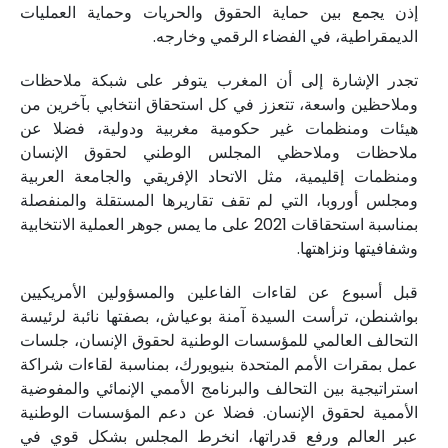
إذن يجمع بين حماية الحقوق والحريات وحماية العمليات
الديمقراطية، في الفضاء الرقمي وخارجه.
تجدر الإشارة إلى أن المغرب يتوفر على شبكة ملاحظات
وملاحظين واسعة، تتعزز في كل استحقاق انتخابي بآخرين من
هيئات ومنظمات غير حكومية مغربية ودولية، فضلا عن
ملاحظات وملاحظي المجلس الوطني لحقوق الإنسان
ومنظمات إقليمية، مثل الاتحاد الإفريقي والجامعة العربية
ومجلس أوروبا، التي لم تقف تقاريرها المستقلة والمنفصلة
بمناسبة استحقاقات 2021 على ما يمس جوهر العملية الانتخابية
وشفافيتها ونزاهتها.
قبل أسبوع عن لقاءات الفاعلين والمسؤولين الأمريكيين
بواشنطن، ترأست السيدة آمنة بوعياش، بصفتها نائبة لرئيسة
التحالف العالمي للمؤسسات الوطنية لحقوق الإنسان، جلسات
عمل بمقرات الأمم المتحدة بنيويورك، بمناسبة لقاءات شراكة
استراتيجية بين التحالف والبرنامج الأممي الإنمائي والمفوضية
الأممية لحقوق الإنسان. فضلا عن دعم المؤسسات الوطنية
عبر العالم ورفع قدراتها، انخرط المجلس بشكل قوي في