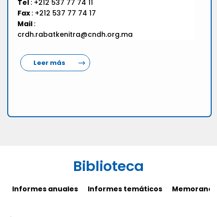
Tel
: +212 537 77 74 11
Fax
: +212 537 77 74 17
Mail
:
crdh.rabatkenitra@cndh.org.ma
Leer más
Biblioteca
Informes anuales
Informes temáticos
Memorandos