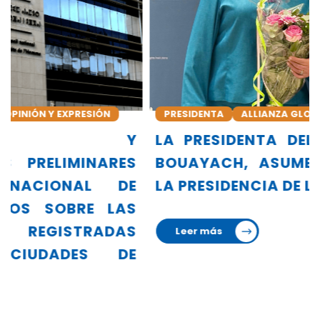
PRESIDENTA
ALLIANZA GLOBAL DE INDH
Y
LA PRESIDENTA DEL CNDH, AMINA
S
BOUAYACH, ASUME OFICIALMENTE
E
LA PRESIDENCIA DE LA GANHRI
S
S
Leer más
E