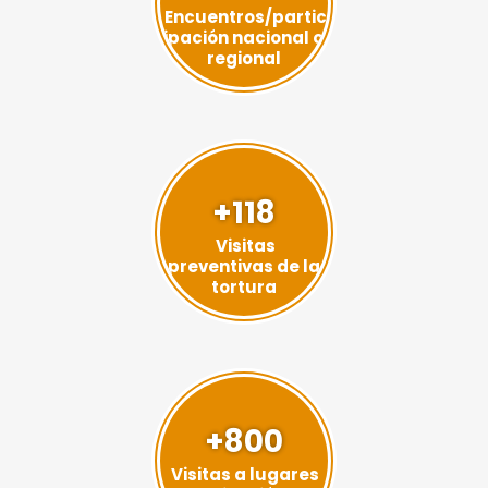
Encuentros/partic
ipación nacional o
regional
+118
Visitas
preventivas de la
tortura
+800
Visitas a lugares