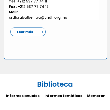
Tel
: +212 537 77 74 11
Fax
: +212 537 77 74 17
Mail
:
crdh.rabatkenitra@cndh.org.ma
Leer más
Biblioteca
Informes anuales
Informes temáticos
Memorandos