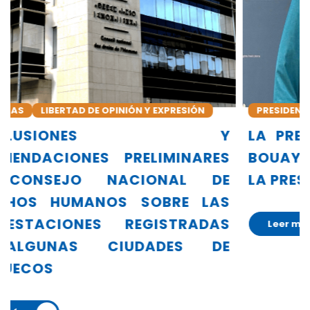
PRESIDENTA
ALLIANZA GLOBAL DE INDH
Y
LA PRESIDENTA DEL CNDH, AMINA
S
BOUAYACH, ASUME OFICIALMENTE
E
LA PRESIDENCIA DE LA GANHRI
S
S
Leer más
E