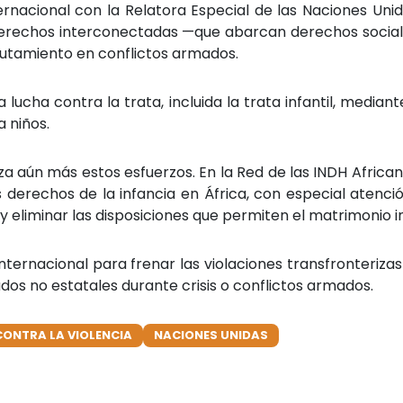
ernacional con la Relatora Especial de las Naciones Uni
e derechos interconectadas —que abarcan derechos socia
eclutamiento en conflictos armados.
ucha contra la trata, incluida la trata infantil, mediant
a niños.
a aún más estos esfuerzos. En la Red de las INDH African
s derechos de la infancia en África, con especial atenció
 y eliminar las disposiciones que permiten el matrimonio in
ernacional para frenar las violaciones transfronterizas d
os no estatales durante crisis o conflictos armados.
CONTRA LA VIOLENCIA
NACIONES UNIDAS