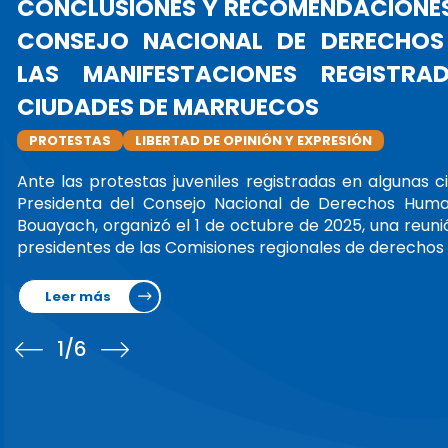
LA PRE
OFICIAL
PRESIDENT
La Sra. Am
(CNDH), as
de Institu
marzo de 2
Leer má
1
/6