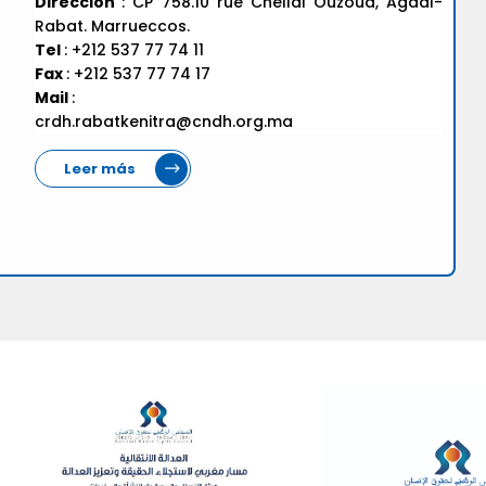
Dirección
: CP 758.10 rue Chellal Ouzoud, Agdal-
Rabat. Marrueccos.
Tel
: +212 537 77 74 11
Fax
: +212 537 77 74 17
Mail
:
crdh.rabatkenitra@cndh.org.ma
Leer más