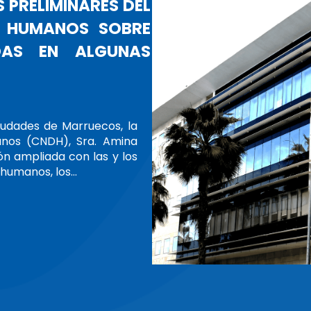
SIDENTA DEL CNDH, AMINA BOUAYAC
MENTE LA PRESIDENCIA DE LA GANHRI
A
ALLIANZA GLOBAL DE INDH
ina Bouayach, Presidenta del Consejo Nacional de Derec
umió oficialmente su mandato como Presidenta de la Ali
ciones Nacionales de Derechos Humanos (GANHRI) el j
025.Además de mantener reuniones bilaterales con vari
s