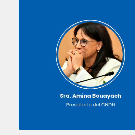
Sra. Amina Bouayach
Presidenta del CNDH