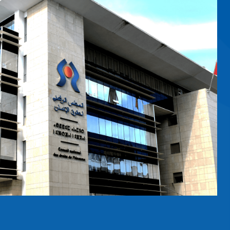
H, ASUME
hos Humanos
anza Global
ueves 13 de
as…