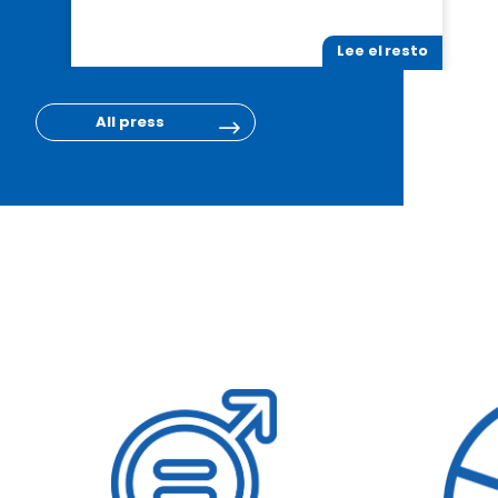
Lee el resto
All press