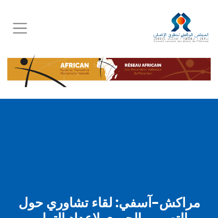
Skip
to
main
content
مراكش-آسفي: لقاء تشاوري حول