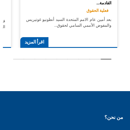
القادمة…
الت
فعلية الحقوق
ال
بعد أمين عام الامم المتحدة السيد أنطونيو غوتيريس
في 
والمفوض الأممي السامي لحقوق…
الرق
اقرأ المزيد
من نحن؟