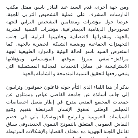
ومن جهة أخرى، قدم السيد عبد القادر باسو، ممثل مكتب
الدارسات المشرف على عملية التشخيص الترابي للجهة،
عرضا حول مؤشرات ومضامين التشخيص الترابي للجهة
تمحورحول الدينامية الديمغرافية، مؤشرات التنمية البشرية
بالجهة، ومقدراتها الاقتصادية وجاذبيتها الترابية، إلى جانب
التجهيزات الجماعية ووضعية الشبكة الحضرية بالجهة، كما
استعرض السيد باسو الحالة البيئية والموارد الطبيعية لجهة
مراكش-آسفي مبرزا تموقعها المؤسساتي ومؤهلاتها
الاستراتيجية في مقابل التحديات المجالية المستقبلية التي
ينبغي رفعها لتحقيق التنمية المندمجة و الشاملة بالجهة.
يذكر أن هذا اللقاء الذي التأم حوله فاعلون حقوقيون وترابيون
إلى جانب أساتذة عن جامعة القاضي عياض وممثلون عن
جمعيات المجتمع المدني يندرج في إطار تفعيل اختصاصات
المجلس الوطني لحقوق الإنسان المرتبطة بتقييم وتتبع
السياسات العمومية والبرامج الجهوية،كما يأتي في خضم
النقاش العمومي المتعلق بالنموذج التنموي الجديد،وفي سياق
تفاعل اللجنة الجهوية مع مختلف القضايا والإشكالات المرتبطة