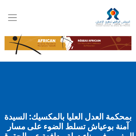
Skip
to
main
content
بمحكمة العدل العليا بالمكسيك: السيدة
آمنة بوعياش تسلط الضوء على مسار