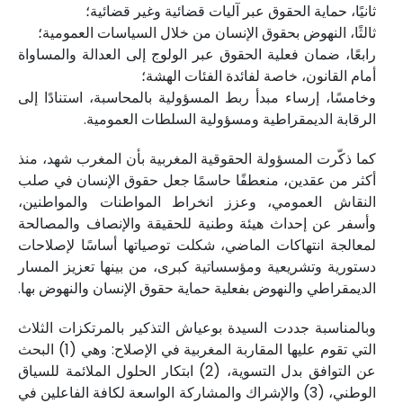
ثانيًا، حماية الحقوق عبر آليات قضائية وغير قضائية؛
ثالثًا، النهوض بحقوق الإنسان من خلال السياسات العمومية؛
رابعًا، ضمان فعلية الحقوق عبر الولوج إلى العدالة والمساواة
أمام القانون، خاصة لفائدة الفئات الهشة؛
وخامسًا، إرساء مبدأ ربط المسؤولية بالمحاسبة، استنادًا إلى
الرقابة الديمقراطية ومسؤولية السلطات العمومية.
كما ذكّرت المسؤولة الحقوقية المغربية بأن المغرب شهد، منذ
أكثر من عقدين، منعطفًا حاسمًا جعل حقوق الإنسان في صلب
النقاش العمومي، وعزز انخراط المواطنات والمواطنين،
وأسفر عن إحداث هيئة وطنية للحقيقة والإنصاف والمصالحة
لمعالجة انتهاكات الماضي، شكلت توصياتها أساسًا لإصلاحات
دستورية وتشريعية ومؤسساتية كبرى، من بينها تعزيز المسار
الديمقراطي والنهوض بفعلية حماية حقوق الإنسان والنهوض بها.
وبالمناسبة جددت السيدة بوعياش التذكير بالمرتكزات الثلاث
التي تقوم عليها المقاربة المغربية في الإصلاح: وهي (1) البحث
عن التوافق بدل التسوية، (2) ابتكار الحلول الملائمة للسياق
الوطني، (3) والإشراك والمشاركة الواسعة لكافة الفاعلين في