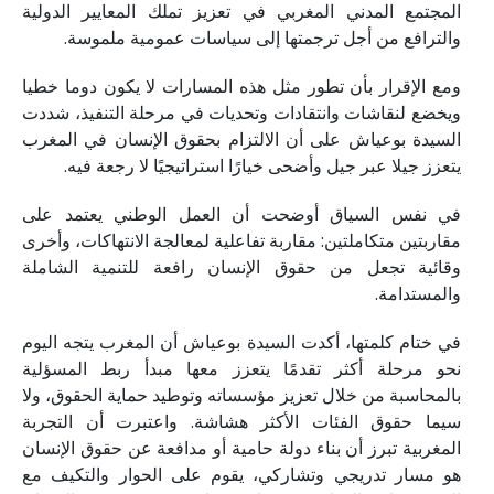
المجتمع المدني المغربي في تعزيز تملك المعايير الدولية
والترافع من أجل ترجمتها إلى سياسات عمومية ملموسة.
ومع الإقرار بأن تطور مثل هذه المسارات لا يكون دوما خطيا
ويخضع لنقاشات وانتقادات وتحديات في مرحلة التنفيذ، شددت
السيدة بوعياش على أن الالتزام بحقوق الإنسان في المغرب
يتعزز جيلا عبر جيل وأضحى خيارًا استراتيجيًا لا رجعة فيه.
في نفس السياق أوضحت أن العمل الوطني يعتمد على
مقاربتين متكاملتين: مقاربة تفاعلية لمعالجة الانتهاكات، وأخرى
وقائية تجعل من حقوق الإنسان رافعة للتنمية الشاملة
والمستدامة.
في ختام كلمتها، أكدت السيدة بوعياش أن المغرب يتجه اليوم
نحو مرحلة أكثر تقدمًا يتعزز معها مبدأ ربط المسؤلية
بالمحاسبة من خلال تعزيز مؤسساته وتوطيد حماية الحقوق، ولا
سيما حقوق الفئات الأكثر هشاشة. واعتبرت أن التجربة
المغربية تبرز أن بناء دولة حامية أو مدافعة عن حقوق الإنسان
هو مسار تدريجي وتشاركي، يقوم على الحوار والتكيف مع