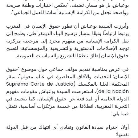
بوعياش. بل هو مسار، تضيف، "يعكس اختيارات وطنية صريحة
وواضحة تجعل من الكرامة الإنسانية أساسًا للعمل الجماعي".
وأبرزت السيدة بوعياش أن تطور حقوق الإنسان في المغرب
يرتبط ارتباطًا وثيقًا بمسار ترسيخ البناء الديمقراطي، يطمح إلى
نقل الكرامة الإنسانية من مفهوم مجرد إلى مرجعية مركزية
توجه الإصلاحات الدستورية والتشريعية والمؤسساتية، لتصبح
حقوق الإنسان إطارًا ناظمًا للتشريع وللسياسات العمومية.
في عرض بمناسبة تقديم مؤلف جماعي حول موضوع "حقوق
الإنسان: التحديات والآفاق المعاصرة في عالم معولم"، بمقر
المحكمة العليا بالمكسيك (Suprema Corte de Justicia
de la Nación)، استعرضت السيدة بوعياش مقومات مفهوم
الدولة الحامية أو المدافعة عن حقوق الإنسان، كما يتجسد في
التجربة المغربية، انطلاقا من خمسة مرتكزات أساسية، تتمثل
فيما يلي:
أولا، احترام سيادة القانون وتفادي أي انتهاك من قبل الدولة
نفسها؛