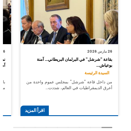
26 مارس 2026
26 مارس 2026
بقاعة "شرشل" في البرلمان البريطاني… آمنة
نمو
بوعياش…
آمن
السيدة الرئيسة
تك
من داخل قاعة "شرشل" بمجلس عموم واحدة من
بال
أعرق الديمقراطيات في العالم، شددت…
مقو
اقرأ المزيد