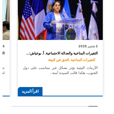
2 شتنبر 2025
6 يوليوز 2024
التغيرات المناخية والعدالة الاجتماعية. آ. بوعياش:…
الاج
التغيرات المناخية ,
الحق في البيئة
اج
الأزمات البيئية تؤثر بشكل غير متناسب على دول
تنف
الجنوب، هكذا قالت السيدة آمنة…
لحق
اقرأ المزيد