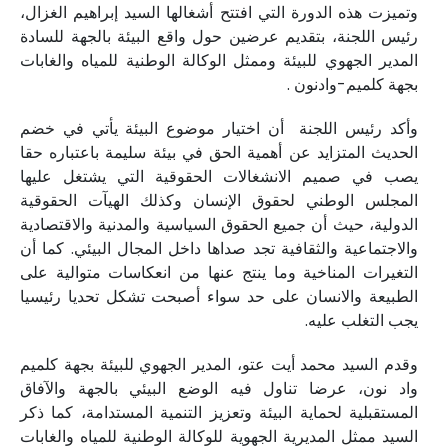
وتميزت هذه الدورة التي افتتح أشغالها السيد إبراهيم الغزال،
رئيس اللجنة، بتقديم عرضين حول واقع البيئة بالجهة للسادة
المدير الجهوي للبيئة وممثل الوكالة الوطنية للمياه والغابات
بجهة كلميم-وادنون .
وأكد رئيس اللجنة أن اختيار موضوع البيئة يأتي في خضم
الحديث المتزايد عن أهمية الحق في بيئة سليمة باعتباره حقا
يصب في صميم الانشغالات الحقوقية التي يشتغل عليها
المجلس الوطني لحقوق الإنسان وكذلك الهيآت الحقوقية
الدولية، حيث أن جميع الحقوق السياسية والمدنية والاقتصادية
والاجتماعية والثقافية تجد صداها داخل المجال البيئي. كما أن
التغيرات المناخية وما ينتج عنها من انعكاسات متوالية على
الطبيعة والانسان على حد سواء أصبحت تشكل تحديا رئيسيا
يجب التغلب عليه.
وقدم السيد محمد أيت عتو، المدير الجهوي للبيئة بجهة كلميم
واد نون، عرضا تناول فيه الوضع البيئي بالجهة والآفاق
المستقبلية لحماية البيئة وتعزيز التنمية المستدامة، كما ذكر
السيد ممثل المديرية الجهوية للوكالة الوطنية للمياه والغابات