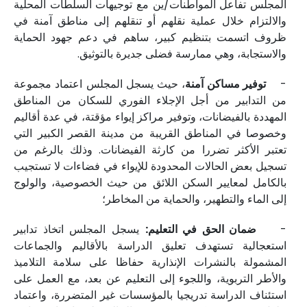
المجلس تفاعل المواطنات/ين مع توجيهات السلطات المحلية
والالتزام خلال عملية نقلهم أو تنقلهم إلى مناطق آمنة في
ظروف اتسمت بتنظيم كبير، ساهم في دعم جهود الحماية
والاستجابة، وهي ممارسة فضلى جديرة بالتوثيق.
-
توفير مساكن آمنة
، حيث يسجل المجلس اعتماد مجموعة
من التدابير من أجل الإجلاء الفوري للسكان من المناطق
المهددة بالفيضانات، وتوفير مراكز إيواء مؤقتة، في عدة أقاليم
وخصوصا في المناطق القريبة من مدينة القصر الكبير التي
تعتبر الأكثر تضررا من كارثة الفيضانات. وذلك بالرغم من
تسجيل بعض الحالات المحدودة للإيواء في فضاءات لا تستجيب
بالكامل لمعايير السكن اللائق من حيث الخصوصية، والولوج
إلى الماء والتطهير، والحماية من المخاطر؛
-
ضمان الحق في التعليم:
يسجل المجلس اتخاذ تدابير
استعجالية تستهدف تعليق الدراسة بالأقاليم والجماعات
المشمولة بالنشرات الإنذارية حفاظا على سلامة التلاميذ
والأطر التربوية، واللجوء إلى التعليم عن بعد، مع العمل على
استئناف الدراسة تدريجيا بالمؤسسات غير المتضررة، واعتماد