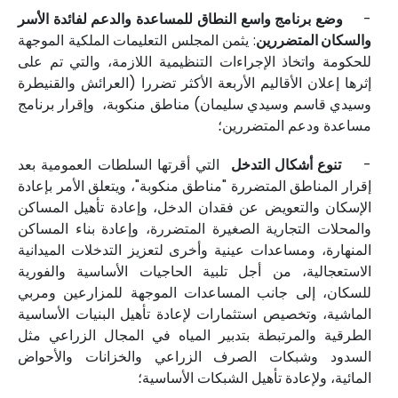
-
وضع برنامج واسع النطاق للمساعدة والدعم لفائدة الأسر
والسكان المتضررين
: يثمن المجلس التعليمات الملكية الموجهة
للحكومة واتخاذ الإجراءات التنظيمية اللازمة، والتي تم على
إثرها إعلان الأقاليم الأربعة الأكثر تضررا (العرائش والقنيطرة
وسيدي قاسم وسيدي سليمان) مناطق منكوبة، وإقرار برنامج
مساعدة ودعم المتضررين؛
-
تنوع أشكال التدخل
التي أقرتها السلطات العمومية بعد
إقرار المناطق المتضررة "مناطق منكوبة"، ويتعلق الأمر بإعادة
الإسكان والتعويض عن فقدان الدخل، وإعادة تأهيل المساكن
والمحلات التجارية الصغيرة المتضررة، وإعادة بناء المساكن
المنهارة، ومساعدات عينية وأخرى لتعزيز التدخلات الميدانية
الاستعجالية، من أجل تلبية الحاجيات الأساسية والفورية
للسكان، إلى جانب المساعدات الموجهة للمزارعين ومربي
الماشية، وتخصيص استثمارات لإعادة تأهيل البنيات الأساسية
الطرقية والمرتبطة بتدبير المياه في المجال الزراعي مثل
السدود وشبكات الصرف الزراعي والخزانات والأحواض
المائية، ولإعادة تأهيل الشبكات الأساسية؛