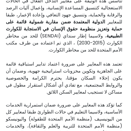
تتأسس هذه الوثيقة على معايير التدخل الفعال في الحالات
الاستعجالية كتنسيق المساعدة الإنسانية، وإعمال آليات الرصد
والرقابة والحماية، وتنسيق جهود التعافي وإعادة الإعمار، طبقا
للمعايير
الدولية المعتمدة ضمن مقاربة شمولية قائمة على
حماية وتعزيز منظومة حقوق الإنسان في الاستجابة للكوارث
الطبيعية
، ولاسيما إطار سنداي (SENDAI) للحد من مخاطر
الكوارث (2015-2030) ، الذي تم اعتماده من طرف مكتب
الأمم المتحدة للحد من مخاطر الكوارث.
تعتمد هذه المعايير على ضرورة اعتماد تدابير استباقية قائمة
على الجاهزية وتكوين مخزونات استراتيجية جهوية، وضمان أن
يكون إجلاء السكان مؤقتا، يحترم الكرامة والخصوصية
والروابط المجتمعية، مع تفادي أي أشكال استقرار مطول في
مساكن لا تستجيب لمعايير السكن اللائق.
كما تؤكد هذه المعايير على ضرورة ضمان استمرارية الخدمات
الأساسية، ولاسيما التعليم في حالات الطوارئ طبقا لمعايير كل
من اليونيسيف (منظمة الأمم المتحدة للطفولة) واليونيسكو
(منظمة الأمم المتحدة للتربية والعلم والثقافة)، والخدمات