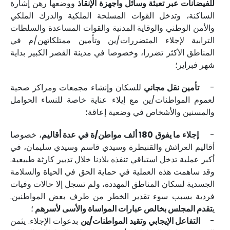
للفيضانات عبر تعبئة وسائل وأجهزة الإنقاذ
ووضعها رهن إشارة
الساكنة، وتدخل القوات المسلحة الملكية والدرك الملكي
والأمن الوطني والوقاية المدنية والقوات المساعدة والسلطات
الترابية لإجلاء المتضررات/ين وتأمين ممتلكاتهن/م في
المناطق الأكثر تضررا، وخصوصا في مدينة القصر الكبير بداية
شهر فبراير؛
-
تأمين نقل مجاني
للسكان وإنشاء مجمعات ومراكز صحية
لعموم المواطنات/ين مع إيلاء عناية خاصة للنساء الحوامل
والمسنين والأشخاص في وضعية إعاقة؛
-
إجلاء ما يفوق 180 ألف مواطن/ة في عدة أقاليم
، خصوصا
أقاليم العرائش والقنيطرة وسيدي قاسم وسيدي سليمان، في
أكبر عملية تدخل استباقي تنفذه بلادنا خلال تدبير كارثة طبيعية.
وقد ساهمت هذه العملية في حماية الحق في الحياة والسلامة
الجسدية لسكان المناطق المهددة، ولم تسجل إلا حالات وفيات
فردية بسبب سوء تقدير الخطر من طرف بعض المواطنين.
ي
تقدم المجلس بخالص عبارات المواساة والأسى لأسرهم
؛
-
التفاعل الإيجابي وتقيد المواطنات/ين
بدعوات الإجلاء. يثمن