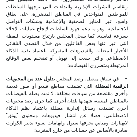
وتقاسم النشرات الإنذارية والنداءات التي توجهها السلطات
للمواطنين المتواجدين في المناطق المتضررة، على نطاق
واسع، عبر المنابر الصحفية والإعلامية وشبكات التواصل
الاجتماعية، وهو ما دعم جهود السلطات لإنجاح عمليات الإجلاء
بسرعة قياسية. كما سجل المجلس بارتياح مستويات اليقظة
التي عبر عنها بعض الفاعلين، من خلال التصدي التلقائي
للأخبار المضللة والفيديوهات المفبركة باعتماد تقنية الذكاء
الاصطناعي والتي سعت إلى تهويل أو تضخيم بعض الوقائع
المرتبطة بمتضرري الفيضانات؛
- في سياق متصل، رصد المجلس
تداول عدد من المحتويات
الرقمية المضللة
التي تضمنت مقاطع فيديو أو صور قديمة
وأخرى مقتطعة من سياقات مختلفة، لا تمت بصلة بالفيضانات
بالمناطق المعنية، شهدتها بلدان أخرى. كما جرى رصد محتويات
أخرى تضمنت رسائل إنذارية مضللة باعتماد نظم الذكاء
الاصطناعي، فضلا عن انتشار فيديوهات ومحتوى "يوثق"
لانهيارات ومباني تجرفها سيول واتهامات بسوء تدبير الكوارث
صادرة بالأساس عن حسابات من خارج المغرب؛