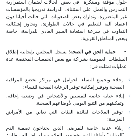
حلول مؤقتة ومبتكرة في بعض الحالات لضمان استمرارية
التمدرس والعمل على استئناف الدراسة تدريجيا بالمؤسسات
غير المتضررة، وتدارك بعض الصعوبات التي حالت أحيانا دون
اعتماد آلية للتعليم في حالات الطوارئ، وتجاوز إشكالية
التفاوت في سرعة استعادة السير العادي للدراسة، خاصة
ببعض المناطق القروية؛
-
حماية الحق في الصحة
؛ يسجل المجلس بإيجابية إطلاق
السلطات العمومية بشراكة مع بعض الجمعيات المختصة عدة
عمليات تمثلت في:
إجلاء وتجميع النساء الحوامل في مراكز تخضع للمراقبة
الصحية وتوفير إمكانية توفير الرعاية الصحية للنساء؛
إيلاء عناية خاصة للمسنين والأشخاص في وضعية إعاقة،
وتمكينهم من التتبع اليومي لأوضاعهم الصحية.
توفير العلاجات لفائدة الفئات التي تعاني من الأمراض
المزمنة؛
إيلاء عناية خاصة للمرضى الذين يحتاجون تصفية الدم
"الدياليز" وأولئك الذين يخضعون للعلاج من أمراض السرطان؛