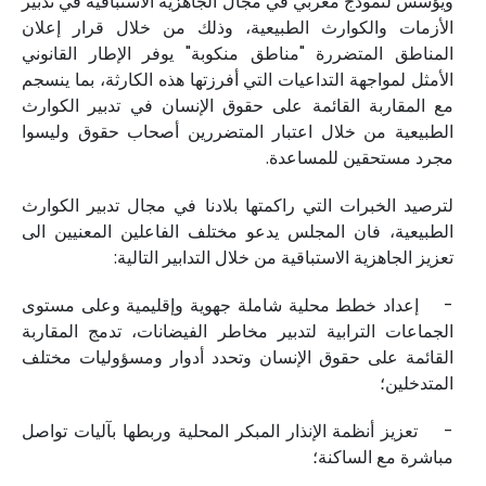
ويؤسس لنموذج مغربي في مجال الجاهزية الاستباقية في تدبير
الأزمات والكوارث الطبيعية، وذلك من خلال قرار إعلان
المناطق المتضررة "مناطق منكوبة" يوفر الإطار القانوني
الأمثل لمواجهة التداعيات التي أفرزتها هذه الكارثة، بما ينسجم
مع المقاربة القائمة على حقوق الإنسان في تدبير الكوارث
الطبيعية من خلال اعتبار المتضررين أصحاب حقوق وليسوا
مجرد مستحقين للمساعدة.
لترصيد الخبرات التي راكمتها بلادنا في مجال تدبير الكوارث
الطبيعية، فان المجلس يدعو مختلف الفاعلين المعنيين الى
تعزيز الجاهزية الاستباقية من خلال التدابير التالية:
- إعداد خطط محلية شاملة جهوية وإقليمية وعلى مستوى
الجماعات الترابية لتدبير مخاطر الفيضانات، تدمج المقاربة
القائمة على حقوق الإنسان وتحدد أدوار ومسؤوليات مختلف
المتدخلين؛
- تعزيز أنظمة الإنذار المبكر المحلية وربطها بآليات تواصل
مباشرة مع الساكنة؛