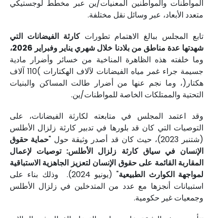
المواطنات والمواطنين المعنيات/ين عبر مخطط لوجستيكي
متعدد الأبعاد، عبر وسائل نقل مختلفة.
تابع المجلس ببالغ الاهتمام تطورات
كارثة الفيضانات التي
شهدتها عدة مناطق من بلادنا خلال شهري يناير وفبراير 2026،
وما خلفته هذه الظاهرة المناخية من خسائر وأضرار مادية
جسيمة جراء غمر مياه الفيضانات لآلاف الهكتارات )110 آلاف
هكتار(، وما نجم عنها من أضرار طالت المساكن والبنيات
التحتية والممتلكات الخاصة للمواطنات/ين.
وقد اعتمد المجلس في متابعته لكارثة الفيضانات، على
التوصيات التي كان قد بلورها في تدبير كارثة زلزال الأطلس
(شتنبر 2023)، حيث كان قد أصدر وثيقة حول "
حماية حقوق
الإنسان في سياق كارثة زلزال الأطلس: توصيات لإعمال
المقاربة القائمة على حقوق الإنسان لتعزيز الجاهزية الاستباقية
لمواجهة الكوارث الطبيعية
" (يونيو 2024). وذلك بناء على
استبيانات أنجزها مع عدد من المتدخلين في زلزال الأطلس
وجمعيات غير حكومية.