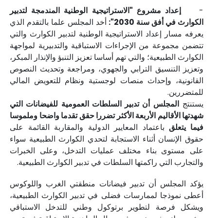
-
إعداد مشروع "الاستراتيجية الوطنية المندمجة لتدبير
الكوارث في أفق سنة 2030":
أخد المجلس علما بالتقدم الذي
يعرفه مسار إعداد الاستراتيجية الوطنية لتدبير الكوارث والتي
تتضمن مجموعة من الإجراءات الاستباقية والتدبيرية لمواجهة
الكوارث الطبيعية؛ والتي تهم أساسا تعزيز التنبؤ والإنذار المبكر،
وتعزيز التنسيق الترابي والجهوي، ومراجعة وتحديث النصوص
القانونية، وإحداث منصات لوجستية ونظام للتعويض المالي
للمتضررين.
يستنتج
المجلس أن تدبير السلطات العمومية للفيضانات التي
شهدتها الأقاليم الأربعة الأكثر تضررا حقق تقدما واضحا وملموسا
فيما يتعلق
باعتماد المعايير الدولية والمقاربة القائمة على
حقوق الإنسان أثناء الاستجابة لتحدي الكوارث الطبيعية سواء
على مستوى بناء مختلف عمليات التدخل، وعلى الخبرات
والتجارب التي راكمتها السلطات في تدبير الكوارث الطبيعية.
يؤكد المجلس أن تدبير فيضانات منطقتي الغرب واللوكوس
أعطى نموذجا لممارسات فضلى في تدبير الكوارث الطبيعية،
ويشكل فرصة لتطوير برتوكول وطني للتدخل الاستباقي