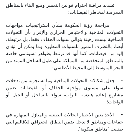
- تشديد مراقبة احترام قوانين التعمير ومنع البناء بالمناطق
المعرضة لمخاطر الفيضانات؛
- مراجعة رؤية الحكومة بشأن استراتيجيات مواجهات
التحولات المناخية والاحتباس الحراري والإقرار بأن التحولات
المناخية ليست رهينة بتوالي سنوات الجفاف فقط، بل مرتبطة،
أيضا، بالتطرف المميز للسنوات المطيرة وما يمكن أن تؤدي
إليه من فيضانات، كما أنها قد ترتبط بظواهر تسونامي خاصة
بالمناطق المنخفضة من المملكة على طول الساحل الممتد من
البحر المتوسط إلى المحيط الأطلسي؛
- جعل إشكالات التحولات المناخية وما تستجوبه من تدخلات
سواء على مستوى مواجهة الجفاف أو الفيضانات ضمن
مشاريع إعادة هندسة التراب، سواء بالساحل أو الجبل أو
الواحات؛
- الأخذ بعين الاعتبار الحالات الصعبة والمنازل المنهارة في
جماعات ومناطق لا تدخل ضمن النطاق الجغرافي للأقاليم التي
صنفت "مناطق منكوبة".