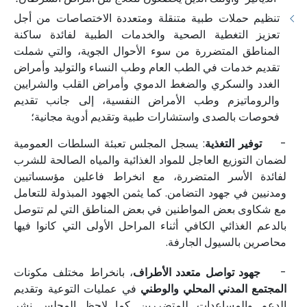
تنظيم حملات طبية متنقلة ومتعددة الاختصاصات من أجل
تعزيز التغطية الصحية والخدمات الطبية لفائدة ساكنة
المناطق المتضررة من سوء الأحوال الجوية، والتي شملت
تقديم خدمات في الطب العام وطب النساء والتوليد وأمراض
الغدد والسكري والضغط الدموي وأمراض القلب والشرايين
والروماتيزم وطب الأمراض النفسية، إلى جانب تقديم
فحوصات بالصدى واستشارات طبية وتقديم أدوية مجانية؛
-
توفير التغذية
: يسجل المجلس تعبئة السلطات العمومية
لضمان التوزيع العاجل للمواد الغذائية والمياه الصالحة للشرب
لفائدة الأسر المتضررة، مع انخراط فاعلين مؤسساتيين
ومدنيين في جهود التضامن. كما يثمن الجهود المبذولة للتعامل
مع شكاوى بعض المواطنين في بعض المناطق التي لم تتوصل
بالدعم الغذائي الكافي أثناء المراحل الأولى التي كانوا فيها
محاصرين بالسيول الجارفة.
-
جهود تواصل متعدد الأطراف
، بانخراط مختلف مكونات
المجتمع المدني المحلي والوطني
في عمليات التوعية وتقديم
الدعم والمساعدات للمتضررين. كما لاحظ المجلس نشر