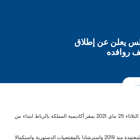
جلس يعلن عن إطلاق
ف روافده
ف…
سينظم المجلس الوطني لحقوق الإنسان حفل إطلاق «وحدة حفظ الذاكرة والنهوض بالتاريخ المغربي بمختلف روافده"، وذلك يوم الثلاثاء 25 ماي 2021 بمقر أكاديمية المملكة بالرباط ابتداء من
ويندرج إحداث "وحدة حفظ الذاكرة والنهوض بالتاريخ المغربي بمختلف روافده"، في إطار إعمال الاستراتيجية المندمجة للمجلس المعتمدة منذ 2019 واسترشادا بالمقتضيات الدستورية واستكمالا