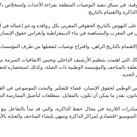
قية، في سياق تنفيذ التوصيات المتعلقة بقراءة الأحداث واستخلاص دلا
اكرة والاهتمام بالتاريخ.
ى النهوض بالتاريخ الحقوقي المغربي بكل روافده ودعم إعماله في ال
في المغرب والمساهمة في بناء الديمقراطية وانغراس حقوق الإنسان ف
اهتمام بالتاريخ الراهن، واقتراح توصيات لتفعيلها من طرف المؤسسات 
وهذا ما ينسجم ورؤية المجلس المندمجة المعتمدة منذ 2019، التي اهتمت بتنظيم الأرشيف الداخلي و
تعلقة بالمتاحف والمؤسسة الوطنية ذات الصلة، وكذلك استحضاره لحفظ
الجديد.
لوطني لحقوق الإنسان، فضاء للتفكير والبحث الموضوعي في القضايا ا
نون، بقدر ما يمكن أن تكون، بالمقابل، منطلقات لتأصيل الممارسة الد
درات اللازمة في مجال حفظ الذاكرة، والتي قد تبدأ بالتفاعل مع 
ل السوسيو-اقتصادي لمراكز الذاكرة وتنتهي بإنشاء المتاحف والعناية با