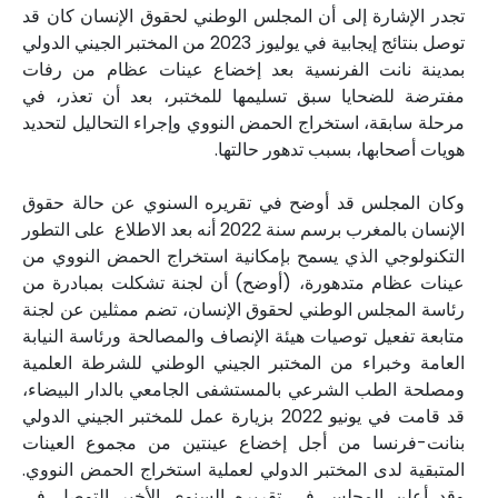
تجدر الإشارة إلى أن المجلس الوطني لحقوق الإنسان كان قد
توصل بنتائج إيجابية في يوليوز 2023 من المختبر الجيني الدولي
بمدينة نانت الفرنسية بعد إخضاع عينات عظام من رفات
مفترضة للضحايا سبق تسليمها للمختبر، بعد أن تعذر، في
مرحلة سابقة، استخراج الحمض النووي وإجراء التحاليل لتحديد
هويات أصحابها، بسبب تدهور حالتها.
وكان المجلس قد أوضح في تقريره السنوي عن حالة حقوق
الإنسان بالمغرب برسم سنة 2022 أنه بعد الاطلاع على التطور
التكنولوجي الذي يسمح بإمكانية استخراج الحمض النووي من
عينات عظام متدهورة، (أوضح) أن لجنة تشكلت بمبادرة من
رئاسة المجلس الوطني لحقوق الإنسان، تضم ممثلين عن لجنة
متابعة تفعيل توصيات هيئة الإنصاف والمصالحة ورئاسة النيابة
العامة وخبراء من المختبر الجيني الوطني للشرطة العلمية
ومصلحة الطب الشرعي بالمستشفى الجامعي بالدار البيضاء،
قد قامت في يونيو 2022 بزيارة عمل للمختبر الجيني الدولي
بنانت-فرنسا من أجل إخضاع عينتين من مجموع العينات
المتبقية لدى المختبر الدولي لعملية استخراج الحمض النووي.
وقد أعلن المجلس في تقريره السنوي الأخير التوصل في