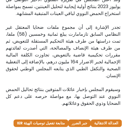
يوليوز 2023 بنتائج أولية إيجابية لتحليل العينتين، تسمح بمواصلة
استخراج الحمض النووي لباقي العينات المتبقية المشابهة.
تجدر الإشارة إلى أن مجموع ملفات ضحايا المعتقل غير
النظامي السابق تازمامارت يبلغ ثمانية وخمسين (58) ملفا،
تمت دراستها من طرف هيئة التحكيم المستقلة للتعويض، ثم
من طرف هيئة الإنصاف والمصالحة، التي أصدرت لفائدتهم
مقررات تحكيمية قاضية بالتعويض، تجاوزت الكلفة المالية
الإجمالية لجبر الاضرار 164 مليون درهم، بالإضافة إلى التغطية
الصحية والتكفل الطبي الذي يتابعه المجلس الوطني لحقوق
الإنسان.
وسيقوم المجلس بإخبار عائلات المتوفين بنتائج تحاليل الحمض
النووي عند التوصل بها، مع مواصلة حرصه على دعم كل
الضحايا وذوي الحقوق وعائلاتهم.
العدالة الانتقالية
جبر الضرر
متابعة تفعيل توصيات الهيئة IER