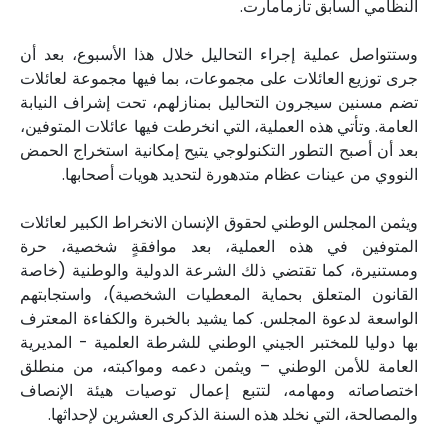
النظامي السابق تازمامارت.
وستتواصل عملية إجراء التحاليل خلال هذا الأسبوع، بعد أن
جرى توزيع العائلات على مجموعات، بما فيها مجموعة لعائلات
تضم مسنين سيجرون التحاليل بمنازلهم، تحت إشراف النيابة
العامة. وتأتي هذه العملية، التي انخرطت فيها عائلات المتوفين،
بعد أن أصبح التطور التكنولوجي يتيح إمكانية استخراج الحمض
النووي من عينات عظام متدهورة لتحديد هويات أصحابها.
ويثمن المجلس الوطني لحقوق الإنسان الانخراط الكبير لعائلات
المتوفين في هذه العملية، بعد موافقةٍ شخصية، حرة
ومستنيرة، كما تقتضي ذلك الشرعة الدولية والوطنية (خاصة
القانون المتعلق بحماية المعطيات الشخصية)، واستجابتهم
الواسعة لدعوة المجلس. كما يشيد بالخبرة والكفاءة المعترف
بها دوليا للمختبر الجيني الوطني للشرطة العلمية - المديرية
العامة للأمن الوطني – ويثمن دعمه ومواكبته، من منطلق
اختصاصاته ومهامه، لتتبع إعمال توصيات هيئة الإنصاف
والمصالحة، التي نخلد هذه السنة الذكرى العشرين لإحداثها.