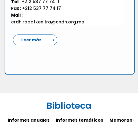
Tel
: +212 537 77 74 11
Fax
: +212 537 77 74 17
Mail
:
crdh.rabatkenitra@cndh.org.ma
Leer más
Biblioteca
Informes anuales
Informes temáticos
Memorandos