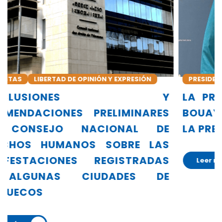
PRESIDENTA
ALLIANZA GLOBAL DE INDH
Y
LA PRESIDENTA DEL CNDH, AMINA
S
BOUAYACH, ASUME OFICIALMENTE
E
LA PRESIDENCIA DE LA GANHRI
S
S
Leer más
E