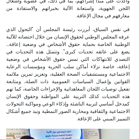
وأكدت على مبدأ إشراكهم، بما في ذلك، في عضوية وأشغال
اللجن الجهوية، واستعانة الآلية بخبراتهم والاستفادة من
معارفهم في مجال الإعاقة.
في نفس السياق، أبرزت رئيسة المجلس أن "التحول الذي
عرفه المجلس الوطني لحقوق الإنسان من خلال احتضانه للآلية
الوطنية الخاصة بحماية حقوق الأشخاص في وضعية إعاقة...
يضع على عاتقه تحديات كبرى". وتتمثل هذه التحديات في
التصدي للانتهاكات التي تمس حقوق الأشخاص في وضعية
إعاقة، خاصة نزلاء أماكن سلب الحرية ومؤسسات الرعاية
الاجتماعية ومستشفيات الصحة العقلية، وتعزيز تمرين ملائمة
القوانين وإعمال السياسات العمومية ذات الصلة، ومتابعة
تفعيل توصيات اللجان المعاهداتية والإجراءات الخاصة، كما تهم
هذه التحديات كذلك التربية على المواطنة وحقوق الإنسان
كمدخل أساسي لتربية الناشئة وإذكاء الوعي ومواكبة التحولات
الاجتماعية والثقافية ومحاربة الصور النمطية ونبذ جميع أشكال
التمييز المبني على الإعاقة.