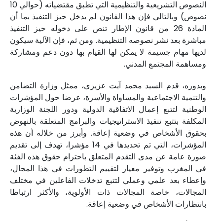
النصوص التشريعية والتنظيمية التي تطبق مقتضياته (حوالي 10
نصوص) وبالتالي فإن هذا القانون لم يدخل حيز التنفيذ بما أن
المادة 26 من قانون الإطار تنص على دخوله حيز التنفيذ
مباشرة بعد نشر نصوصه التنظيمية. ومن ثم، فإن الآلية سيكون
لديها مهام جسيمة لا يمكن لها القيام بها دون دعم ومشاركة
ومساهمة المجتمع المدني.
وبدوره، قدم السيد محمد آيت عزيزي، ممثل وزارة التضامن
والتنمية الاجتماعية والمساواة والأسرة، عرضا حول المؤشرات
الوطنية لتتبع إعمال الاتفاقية الدولية ودور اللجنة الوزارية
المكلفة بتتبع تنفيذ الاستراتيجيات والبرامج المتعلقة بالنهوض
بحقوق الأشخاص في وضعية إعاقة. وأبرز من خلاله أن هذه
المؤشرات، التي تم تحديدها في 14 مؤشرا، تهدف إلى تقديم
صورة عامة عن مدى التقدم المتعلق باحترام حقوق هذه الفئة
في المغرب وتوفير معيار لتقييم التطورات في هذا المجال،
وإعطاء بعد علمي وعملي لتتبع تدخلات الفاعلين في مختلف
المجالات، خاصة المجالات ذات الأولوية، والأكثر ارتباطا
بانتظارات الأشخاص في وضعية إعاقة.