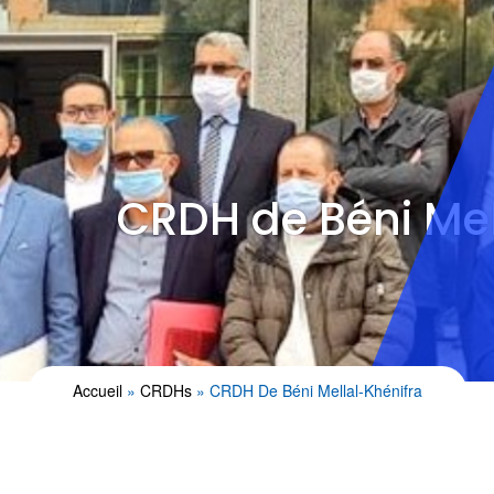
CRDH de Béni Mel
Accueil
CRDHs
CRDH De Béni Mellal-Khénifra