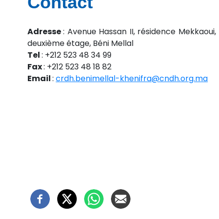
Contact
Adresse
: Avenue Hassan II, résidence Mekkaoui,
deuxième étage, Béni Mellal
Tel
: +212 523 48 34 99
Fax
: +212 523 48 18 82
Email
:
crdh.benimellal-khenifra@cndh.org.ma