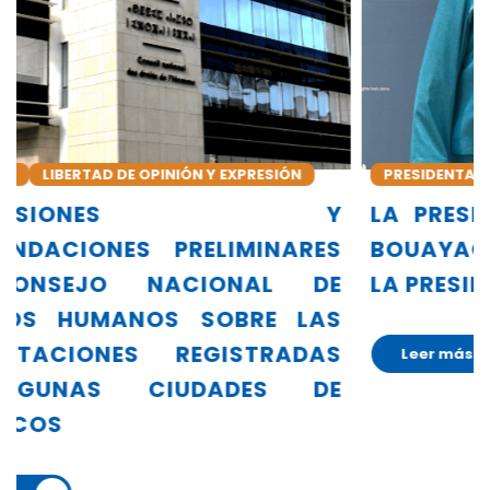
PRESIDENTA
ALLIANZA GLOBAL DE INDH
Y
LA PRESIDENTA DEL CNDH, AMINA
S
BOUAYACH, ASUME OFICIALMENTE
E
LA PRESIDENCIA DE LA GANHRI
S
S
Leer más
E