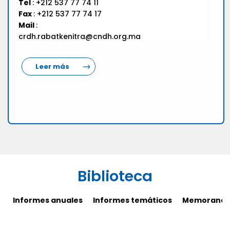
Tel
: +212 537 77 74 11
Fax
: +212 537 77 74 17
Mail
:
crdh.rabatkenitra@cndh.org.ma
Leer más
Biblioteca
Informes anuales
Informes temáticos
Memorandos