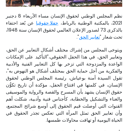
نظم المجلس الوطني لحقوق الإنسان مساء الأربعاء 8 دجنبر
2021، بالمكتبة الوطنية بالرباط،
حفلا حقوقيا
عن بُعد احتفاء
بالذكرى 73 لصدور الإعلان العالمي لحقوق الإنسان سنة 1948،
تحت شعار "
تعابير الحق
".
ويتوخى المجلس من إشراك مختلف أشكال التعابير عن الحق،
وتعابير الحق، في هذا الحفل الحقوقي،"التأكيد على الإمكانات
الواعدة والمزدوجة التي تزخر بها كل التعابير الفنية والأدبية
والفكرية من أجل حماية الحق بمختلف أشكال هو النهوض به"،
تقول السيدة آمنة بوعياش، رئيسة المجلس الوطني لحقوق
الإنسان، في كلمتها في افتتاح الحفل، مؤكدة أن تاريخ تكوُّن
حقوق الإنسان يشهد بأن المسرح والقصة والرواية والموسيقى
والغناء والتشكيل والخطابة، كأجناس فنية وأدبية، شكلت أهم
القنوات التي أوصلت قيم الحقوق إلى أوسع شرائح المجتمع،
وأن تعابير الحق تمثل المرآة التي تعكس تجذر الحقوق في
الحياة اليومية أو تهافت محاولات طمسها.