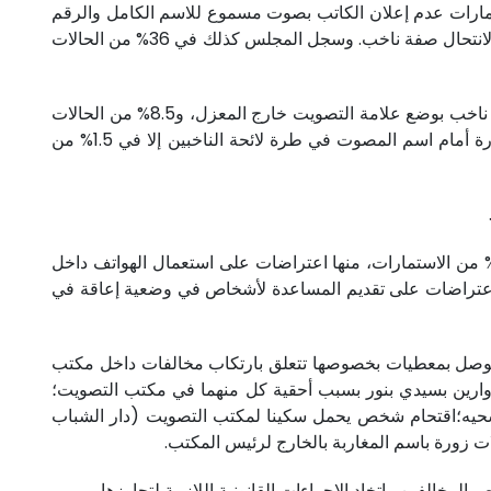
في 18 مكتب تواجد المعزل بجوار نافذة، ما يمكن أن يمس بسرية الاقتراع، وفي 17% من الاستمارات عدم إعلان الكاتب بصوت مسموع للاسم الكامل والرقم
الترتيبي للناخب. وفي 3.3% من الاستمارات تم تسجيل حالات لم يتم التحقق من هوية الناخب، كما تم تسجيل 6 حالات بها محاولة لانتحال صفة ناخب. وسجل المجلس كذلك في 36% من الحالات
من جانب آخر، سجل المجلس في 37.4% من الحالات صعوبة لدى الناخبين في التمييز بين صندوقي الاقتراع، و7 حالات قام فيها ناخب بوضع علامة التصويت خارج المعزل، و8.5% من الحالات
لم يقم فيها رئيس المكتب بوضع علامات بمداد غير قابل للمحو بسرعة على يد المصوت، بينما لم يعاين المجلس عدم وضع إشارة أمام اسم المصوت في طرة لائحة الناخبين إلا في 1.5% من
جهة أخرى، سجل المجلس أن ممثلي اللوائح والمرشحين قد أبدوا ملاحظات او اعتراضات بخصوص عملية التصويت في 8.8% من الاستمارات، منها اعتراضات على استعمال الهواتف داخل
واعتراضات على تقديم المساعدة لأشخاص في وضعية إعاقة في
توصل بمعطيات بخصوصها تتعلق بارتكاب مخالفات داخل مكتب
ارين بسيدي بنور بسبب أحقية كل منهما في مكتب التصويت؛
حيه؛اقتحام شخص يحمل سكينا لمكتب التصويت (دار الشباب
ت زورة باسم المغاربة بالخارج لرئيس المكتب.
خالفين واتخاد الإجراءات القانونية اللازمة لتجاوزها.