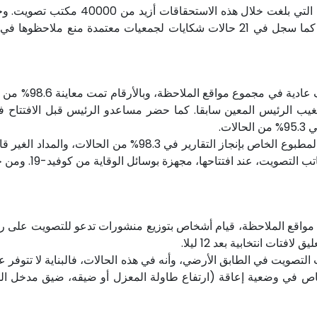
مكاتب التصويت (من أصل 2310 مكتب تمت ملاحظتها)، كما سجل في 21 حالات شكايا
سجل المجلس أن اف
ر عملية التصويت، عاين المجلس في 1.9% من مواقع الملاحظة، قيام أشخاص بتوزيع منشورات ت
ات انتخابية بعد 12 ليلا.