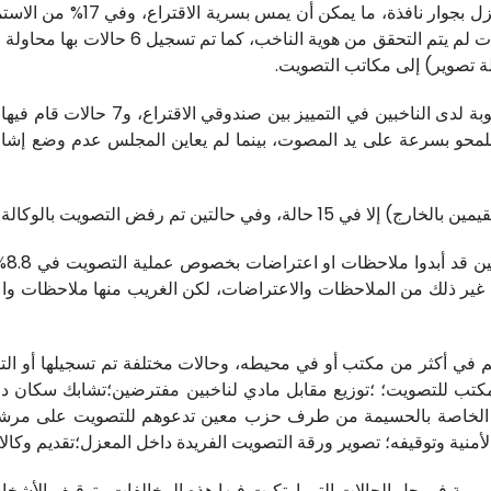
وفي ذات السياق، سجل المجلس 
لة تصوير) إلى مكاتب التصويت.
في حالتين تم رفض التصويت بالوكالة.
من 
 غير ذلك من الملاحظات والاعتراضات، لكن الغريب منها ملاحظات 
 في أكثر من مكتب أو في محيطه، وحالات مختلفة تم تسجيلها أو ال
كتب للتصويت؛ ؛توزيع مقابل مادي لناخبين مفترضين؛تشابك سكان دو
هم الخاصة بالحسيمة من طرف حزب معين تدعوهم للتصويت على مرش
منية وتوقيفه؛ تصوير ورقة التصويت الفريدة داخل المعزل؛تقديم وكالا
 في جل الحالات التي ارتكبت فيها هذه المخالفات وتوقيف الأشخاص الم