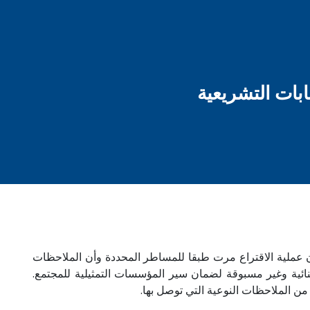
ابات التشريعية
جلس الوطني لحقوق الإنسان في تقريره الأولي لملاحظة الانتخابات التشريعية والجهوية والمحلية ليوم 8 شتنبر 2021 أن عملية الاقتراع مرت طبقا للمساطر المحددة وأن الملاحظات
ائية وغير مسبوقة لضمان سير المؤسسات التمثيلية للمجتمع.