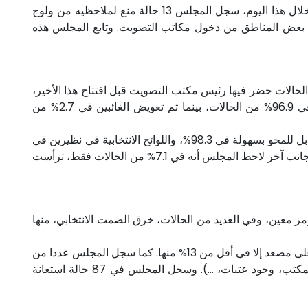
وبالأرقام، قام المجلس بتغطية 4.8% من مكاتب التصويت التي بلغت خلال هذه الاستحقاقات أزيد من 40000 مكتب تصويت. وخلال هذا اليوم، سجل المجلس 13 حالة منع لملاحظيه من ولوج
ت لجمعيات معتمدة منع ملاحظوها في بعض المناطق من دخول مكاتب التصويت. وتابع المجلس هذه
تتاح مكاتب التصويت مرت في ظروف عادية في مجموع مواقع الملاحظة، وبالأرقام تمت معاينة 98.6% من الحالات حضر فيها رئيس مكتب التصويت قبل افتتاح هذا الأخير،
فيما تم تعويض الرؤساء الغائبين في جميع الحالات التي تغيب الرئيس المعين سابقا. كما حضر مساعدو الرئيس قبل الافتتاح في 96.9% من الحالات، بينما تم تعويض الغائبين في 2.7% من
وبخصوص تجهيزات مكاتب التصويت، سجل المجلس توفر المطبوع الخاص بإنجاز التقارير في 98.3% من الحالات، والمداد الغير قابل للمحو بسهولة في 98.3%، واللوائح الانتخابية في نظيرين في
99.7% من الحالات. وفي 92.6% من الاستمارات، كانت مكاتب التصويت، عند افتتاحها، مجهزة بوسائل الوقاية من كوفيد-19. ومن جانب آخر لاحظ المجلس أنه في 7.1% من الحالات فقط، ترأست
دعو للتصويت على رمز معين، وفي العديد من الحالات، خرق الصمت الانتخابي، منها
كما لاحظ المجلس أنه في 14,1% من الحالات لم تكن مكاتب التصويت في الطابق الأرضي، وأنه في هذه الحالات، فالبناية لا تتوفر على مصعد إلا في أقل من 13% منها. كما سجل المجلس عددا من
الحالات التي كان فيها "التصميم العام" غير مناسب للأشخاص في وضعية إعاقة (ارتفاع طاولة المعزل أو ضيقه، ضيق مدخل المكتب، وجود عتبات، ...). وسجل المجلس في 87 حالة استعانة