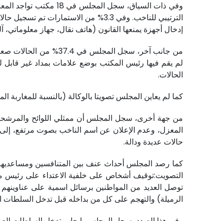
إدخال أجهزة يمنعها القانون (هاتف نقال، جهاز معلوماتي، آ
الحالات.
كما لم يعاين المجلس تصويتا بالوكالة (بالنسبة للمغاربة المقيمين بالخارج) إلا في 15 حالة، و
المعزل، وعدم الإعلان عن اسم الناخب بصوت مرتفع، إلى
حالات عديدة ودالة.
كما رصد المجلس أحداث عنف بين المتنافسين ومساعديهم
التصويت:توقيف أشخاص على خلفية الاعتداء على رئيس م
توصل العديد من المواطنين برسائل اسمية على عناوين
الرميلة) والتهجم على كل من بداخله قبل تدخل السلطات الأ
وفي هذا الصدد، سجل المجلس بإيجاب تدخل السلطات العمومية