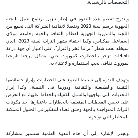
التخصصات بالرشيدية.
ويندرج تنظيم هذه الندوة في إطار تنزيل برنامج عمل اللجنة
الجهوية برسم سنة 2023 وتفعيلا لاتفاقية الشراكة التي تجمع بين
اللجنة والمديرية الجهوية لقطاع الثقافة بالجهة وجامعة مولاي
إسماعيل بمكناس، وكذا احتفاء بشهر التراث لسنة 2023، الذي
سيخلد تحت شعار " تراثنا فخر واعتزاز"، على اعتبار أن جهة درعة
تافيلالت تزخر بالخطارت كموروث غني، يشكل مرجعا تاريخيا
لموروث ثقافي يجب استثماره والاعتناء به.
وتهدف الندوة إلى تسليط الضوء على الخطارات وإبراز خصائصها
التقنية والطبيعية والثقافية ودورها في التنمية، وكذا إبراز
التحديات التي تواجهها والسبل الكفيلة بالحفاظ عليها، مع الحرص
على تحيين المعطيات المتعلقة بالخطارات باعتبارها أحد مكونات
التراث المتواجدة بالجهة وخلق فضاء للتفكير في الحلول الممكنة
للمخاطر التي تواجهه.
وتجدر الإشارة إلى أن هذه الندوة العلمية ستتميز بمشاركة