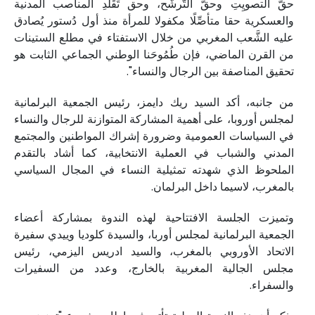
حقُّ التصويِتِ وحقُّ التَّرشُّح، وحق تَقَلُّدِ المناصب المدنية
والعسكرية حقا متأصِّلًا مكفولا للمرأة منذ أول دُستور يُصادق
عليه الشَّعب المغربي من خلال الاستفتاء في مطلع الستينات
من القرن الماضي، فإن طُمُوحَنا الوطني الجماعي الثابت هو
تحقيق المناصفة بين الرجال والنساء".
من جانبه، أكد السيد ريك دايمز، رئيس الجمعية البرلمانية
لمجلس أوروبا، على أهمية المشاركة المتوازنة للرجال والنساء
في السياسات العمومية وضرورة إشراك المواطنين والمجتمع
المدني والشباب في العملية الانتخابية، كما أشاد بالتقدم
الملحوظ الذي شهدته تمثيلية النساء في المجال السياسي
بالمغرب، لاسيما داخل البرلمان.
وتميزت الجلسة الافتتاحية لهذه الندوة بمشاركة أعضاء
الجمعية البرلمانية لمجلس أوربا، والسيدة كلوديا وييدي سفيرة
الاتحاد الأوروبي بالمغرب، والسيد ادريس اليزمي، رئيس
مجلس الجالية المغربية بالخارج، وعدد من السفيرات
والسفراء.