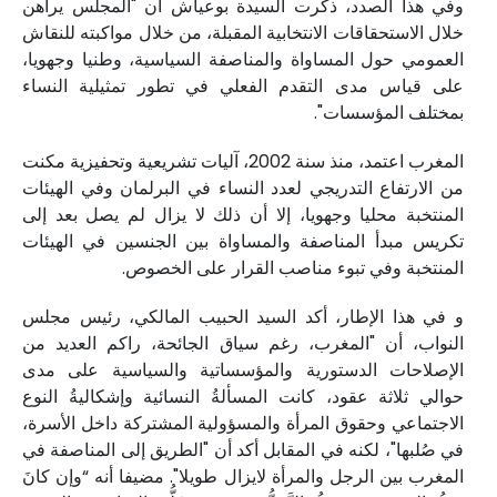
وفي هذا الصدد، ذكرت السيدة بوعياش أن "المجلس يراهن
خلال الاستحقاقات الانتخابية المقبلة، من خلال مواكبته للنقاش
العمومي حول المساواة والمناصفة السياسية، وطنيا وجهويا،
على قياس مدى التقدم الفعلي في تطور تمثيلية النساء
بمختلف المؤسسات".
المغرب اعتمد، منذ سنة 2002، آليات تشريعية وتحفيزية مكنت
من الارتفاع التدريجي لعدد النساء في البرلمان وفي الهيئات
المنتخبة محليا وجهويا، إلا أن ذلك لا يزال لم يصل بعد إلى
تكريس مبدأ المناصفة والمساواة بين الجنسين في الهيئات
المنتخبة وفي تبوء مناصب القرار على الخصوص.
و في هذا الإطار، أكد السيد الحبيب المالكي، رئيس مجلس
النواب، أن "المغرب، رغم سياق الجائحة، راكم العديد من
الإصلاحات الدستورية والمؤسساتية والسياسية على مدى
حوالي ثلاثة عقود، كانت المسألةُ النسائية وإشكاليةُ النوع
الاجتماعي وحقوق المرأة والمسؤولية المشتركة داخل الأسرة،
في صُلبها"، لكنه في المقابل أكد أن "الطريق إلى المناصفة في
المغرب بين الرجل والمرأة لايزال طويلا". مضيفا أنه “وإن كانَ