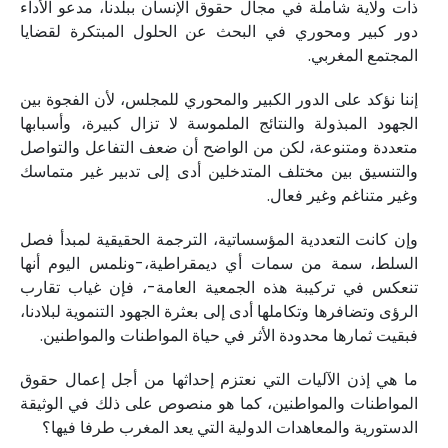
ذات ولاية شاملة في مجال حقوق الإنسان ببلدنا، مدعو الأداء
دور كبير ومحوري في البحث عن الحلول المبتكرة لقضايا
المجتمع المغربي.
إننا نؤكد على الدور الكبير والمحوري للمجلس، لأن الفجوة بين
الجهود المبذولة والنتائج الملموسة لا تزال كبيرة، وأسبابها
متعددة ومتنوعة، لكن من الواضح أن ضعف التفاعل والتواصل
والتنسيق بين مختلف المتدخلين أدى إلى تدبير غير متماسك
وغير متناغم وغير فعال.
وإن كانت التعددية المؤسساتية، الترجمة الحقيقية لمبدأ فصل
السلط، سمة من سمات أي ديمقراطية،-ونلمس اليوم أنها
تنعكس في تركيبة هذه الجمعية العامة-، فإن غياب تقارب
الرؤى وتضافرها وتكاملها أدى إلى بعثرة الجهود التنموية لبلادنا،
‏فبقيت ثمارها محدودة الأثر في حياة ‏المواطنات والمواطنين.
ما هي إذن الآليات التي نعتزم إحداثها من أجل إعمال حقوق
المواطنات والمواطنين، كما هو منصوص على ذلك في الوثيقة
الدستورية والمعاهدات الدولية التي يعد المغرب طرفا فيها؟