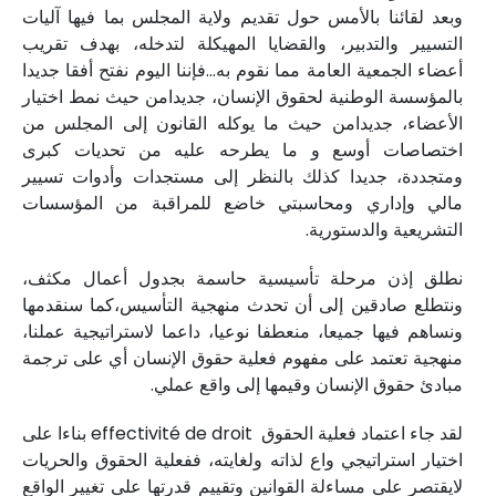
وبعد لقائنا بالأمس حول تقديم ولاية المجلس بما فيها آليات
التسيير والتدبير، والقضايا المهيكلة لتدخله، بهدف تقريب
أعضاء الجمعية العامة مما نقوم به...فإننا اليوم نفتح أفقا جديدا
بالمؤسسة الوطنية لحقوق الإنسان، جديدامن حيث نمط اختيار
الأعضاء، جديدامن حيث ما يوكله القانون إلى المجلس من
اختصاصات أوسع و ما يطرحه عليه من تحديات كبرى
ومتجددة، جديدا كذلك بالنظر إلى مستجدات وأدوات تسيير
مالي وإداري ومحاسبتي خاضع للمراقبة من المؤسسات
التشريعية والدستورية.
نطلق إذن مرحلة تأسيسية حاسمة بجدول أعمال مكثف،
ونتطلع صادقين إلى أن تحدث منهجية التأسيس،كما سنقدمها
ونساهم فيها جميعا، منعطفا نوعيا، داعما لاستراتيجية عملنا،
منهجية تعتمد على مفهوم فعلية حقوق الإنسان أي على ترجمة
مبادئ حقوق الإنسان وقيمها إلى واقع عملي.
لقد جاء اعتماد فعلية الحقوق effectivité de droit بناءا على
اختيار استراتيجي واع لذاته ولغايته، ففعلية الحقوق والحريات
لايقتصر على مساءلة القوانين وتقييم قدرتها على تغيير الواقع