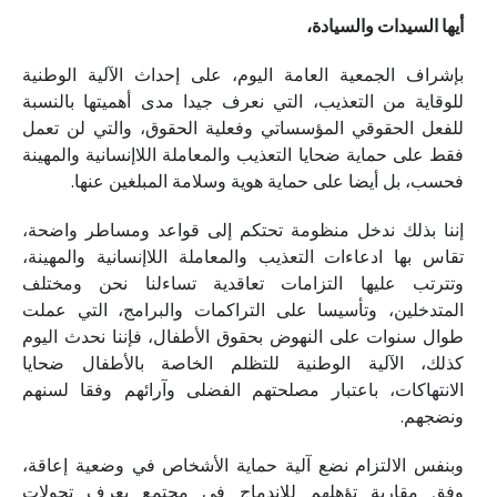
أيها السيدات والسيادة،
بإشراف الجمعية العامة اليوم، على إحداث الآلية الوطنية
للوقاية من التعذيب، التي نعرف جيدا مدى أهميتها بالنسبة
للفعل الحقوقي المؤسساتي وفعلية الحقوق، والتي لن تعمل
فقط على حماية ضحايا التعذيب والمعاملة اللاإنسانية والمهينة
فحسب، بل أيضا على حماية هوية وسلامة المبلغين عنها.
إننا بذلك ندخل منظومة تحتكم إلى قواعد ومساطر واضحة،
تقاس بها ادعاءات التعذيب والمعاملة اللاإنسانية والمهينة،
وتترتب عليها التزامات تعاقدية تساءلنا نحن ومختلف
المتدخلين، وتأسيسا على التراكمات والبرامج، التي عملت
طوال سنوات على النهوض بحقوق الأطفال، فإننا نحدث اليوم
كذلك، الآلية الوطنية للتظلم الخاصة بالأطفال ضحايا
الانتهاكات، باعتبار مصلحتهم الفضلى وآرائهم وفقا لسنهم
ونضجهم.
وبنفس الالتزام نضع آلية حماية الأشخاص في وضعية إعاقة،
وفق مقاربة تؤهلهم للاندماج في مجتمع يعرف تحولات