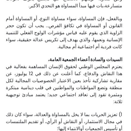
متسارعة،بات فيها مبدأ المساواة هو التحدي الأكبر.
وبالفعل، فإن المساواة، سواء مساواة النوع، أو المساواة أمام
القانون أو المساواة في تكافؤ الفرص... يجب أن تكون حجر
الزاوية الذي يقوم عليه قياس مؤشرات الولوج الفعلي للتنمية
الإنسانية ونعمها، والذي يهدف إلى تكريس عدالة حقيقية، سواء
كانت فردية أم اجتماعية أم مجالية.
السيدات والسادة أعضاء الجمعية العامة،
يعتزم المجلس الوطني لحقوق الإنسان المساهمة بفعالية في
هذا النقاش والدفاع، كما أعلنت عن ذلك في 12 يوليوز، عن
مقاربة تشاركية تأخذ بعين الاعتبار الخصوصيات المجالية لكل
منطقة وتضع المواطنات والمواطنين في قلب دينامية مبتكرة
ومثمرة تقود إلى تعاقد اجتماعي جديد؛ يعتمد مبادئ توجيهية
ثلاثة:
1) تعزيز الحريات بما لا يخل بالمساواة والعدالة، سواء كان ذلك
في مجال الاستثمار، أو النقاش أو الرأي، أو تقديم الملتمسات
أو تأسيس الجمعيات أوالانتماء إليها؛