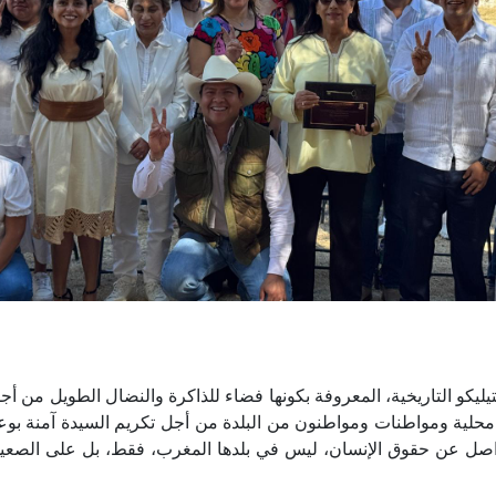
يليكو التاريخية، المعروفة بكونها فضاء للذاكرة والنضال الطويل م
حلية ومواطنات ومواطنون من البلدة من أجل تكريم السيدة آمنة بوع
متواصل عن حقوق الإنسان، ليس في بلدها المغرب، فقط، بل على الصعيد 