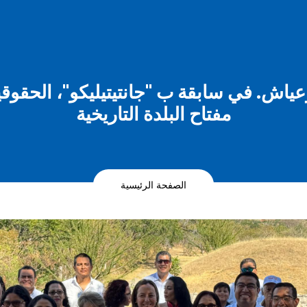
ياش. في سابقة ب "جانتيتيليكو"، الحقوقي
مفتاح البلدة التاريخية
الصفحة الرئيسية