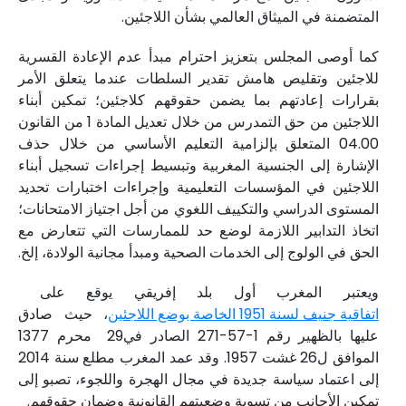
المتضمنة في الميثاق العالمي بشأن اللاجئين.
كما أوصى المجلس بتعزيز احترام مبدأ عدم الإعادة القسرية
للاجئين وتقليص هامش تقدير السلطات عندما يتعلق الأمر
بقرارات إعادتهم بما يضمن حقوقهم كلاجئين؛ تمكين أبناء
اللاجئين من حق التمدرس من خلال تعديل المادة 1 من القانون
04.00 المتعلق بإلزامية التعليم الأساسي من خلال حذف
الإشارة إلى الجنسية المغربية وتبسيط إجراءات تسجيل أبناء
اللاجئين في المؤسسات التعليمية وإجراءات اختبارات تحديد
المستوى الدراسي والتكييف اللغوي من أجل اجتياز الامتحانات؛
اتخاذ التدابير اللازمة لوضع حد للممارسات التي تتعارض مع
الحق في الولوج إلى الخدمات الصحية ومبدأ مجانية الولادة، إلخ.
ويعتبر المغرب أول بلد إفريقي يوقع على
اتفاقية جنيف لسنة 1951 الخاصة بوضع اللاجئين
، حيث صادق
عليها بالظهير رقم 1-57-271 الصادر في29 محرم 1377
الموافق ل26 غشت 1957. وقد عمد المغرب مطلع سنة 2014
إلى اعتماد سياسة جديدة في مجال الهجرة واللجوء، تصبو إلى
تمكين الأجانب من تسوية وضعيتهم القانونية وضمان حقوقهم.