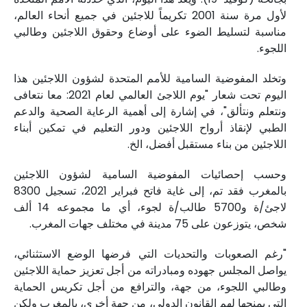
لأول مرة سنة 2001 تكريماً للاجئين في جميع أنحاء العالم،
مناسبة لتسليط الضوء على أوضاع وحقوق اللاجئين وطالبي
اللجوء.
وتخلد المفوضية السامية للأمم المتحدة لشؤون اللاجئين هذا
اليوم تحت شعار "يوم اللاجئ العالمي لعام 2021: معا نتعافى
ونتعلم ونتألق"، في إشارة إلى أهمية الرعاية الصحية والدعم
الطبي لإنقاذ أرواح اللاجئين ودور التعليم في تمكين أبناء
اللاجئين من بناء مستقبل أفضل، الخ.
وحسب إحصائيات المفوضية السامية لشؤون اللاجئين
بالمغرب فقد تم، إلى غاية فاتح فبراير 2021، تسجيل 8300
لاجئ/ة و5700 طالب/ة لجوء، أي ما مجموعه 14 ألف
شخص، يتوزعون على 75 مدينة في مختلف جهات المغرب.
"رغم الصعوبات والتحديات التي فرضها الوضع الاستثنائي،
يواصل المجلس جهوده ومبادراته من أجل تعزيز حماية اللاجئين
وطالبي اللجوء، من جهة، والترافع من أجل تكريس الحماية
التي يمنحها لهم القانون الدولي، من جهة أخرى، بالمغرب ولكن