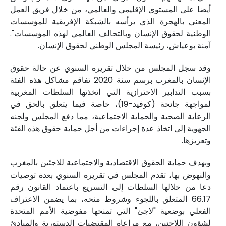
أيضا على المستوى الإقليمي والعالمي، من خلال فريق العمل
المعني بالهجرة الذي يرأسه بالشبكة الإفريقية للمؤسسات
الوطنية لحقوق الإنسان وبالتحالف العالمي لهذه المؤسسات".
آمنة بوعياش، رئيسة المجلس الوطني لحقوق الإنسان.
وقد سجل المجلس من خلال تقريره السنوي عن حالة حقوق
الإنسان بالمغرب برسم سنة 2020 تفاقم مشاكل هذه الفئة
بسبب التدابير الاحترازية التي اتخذتها السلطات المغربية
لمواجهة جائحة (كوفيد-19)، خاصة فيما يتعلق بالحق في
الرعاية الصحية والحماية الاجتماعية، مما دفع المجلس ولجنه
الجهوية إلى اتخاذ عدة إجراءات من أجل حماية حقوق هذه الفئة
وتعزيزها.
وبهدف حماية الحقوق الاقتصادية والاجتماعية للاجئين بالمغرب
والنهوض بها، تقدم المجلس في تقريره السنوي بعدة توصيات
دعا من خلالها السلطات إلى التسريع باعتماد القانون رقم
66.17 المتعلق باللجوء وشروط منحه، بما يضمن الاعتراف
الفعلي بوضعية "لاجئ" التي تمنحها مفوضية الأمم المتحدة
لشؤون اللاجئين، مع مراعاة المقتضيات الدستورية والمبادئ