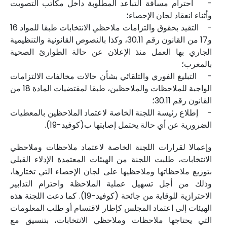
- احترام مسافة التباعد المطلوبة داخل مكاتب التصويت
وأثناء انعقاد لجان الإحصاء؛
- التقيد بحقوق والتزامات ملاحظي الانتخابات طبقا للمواد 16
و17 من القانون رقم 30.11، وكذا بالنصوص القانونية والتنظيمية
الجاري بها العمل منذ الإعلان عن حالة الطوارئ الصحية
بالمغرب؛
- التبليغ الفوري والتلقائي بشأن حالات مخالفات الالتزامات
الواجبة للملاحظات والملاحظين، طبقا لمقتضيات المادة 18 من
القانون رقم 30.11؛
- إطلاع رئيسة اللجنة الخاصة لاعتماد الملاحظين بالمعطيات
الضرورية عن أي حالة يحتمل إصابتها ب(كوفيد-19).
وإعمالا لقرارات اللجنة الخاصة لاعتماد ملاحظات وملاحظي
الانتخابات، طلبت اللجنة من الهيئات المعتمدة الإدلاء القبلي
بتوزيع ملاحظاتها وملاحظيها على لجان الإحصاء التي تختارها،
وذلك من أجل تسهيل عملية الملاحظة واحترام التدابير
الاحترازية للوقاية من جائحة (كوفيد-19). كما دعت اللجنة هذه
الهيئات إلى اعتماد المجلس كإطار لاقتسام أو طلب المعلومات
التي يحتاجها ملاحظات وملاحظي الانتخابات، بتنسيق مع