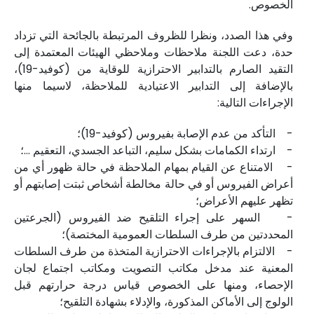
الخصوص.
وفي هذا الصدد، ونظرا للظروف المرتبطة بالجائحة التي تزداد
حدة، دعت اللجنة ملاحظات وملاحظي الهيئات المعتمدة إلى
التقيد الصارم بالتدابير الاحترازية للوقاية من (كوفيد-19)،
بالإضافة إلى التدابير الاعتيادية للملاحظة، لاسيما منها
الإجراءات التالية:
- التأكد من عدم الإصابة بفيروس (كوفيد-19)؛
- ارتداء الكمامات بشكل سليم، التباعد الجسدي، التعقيم ...؛
- الامتناع عن القيام بمهام الملاحظة في حالة ظهور أي من
أعراض الفيروس أو في حالة مخالطة أشخاص ثبتت إصابتهم أو
تظهر عليهم الأعراض؛
- السهر على إجراء التلقيح ضد الفيروس (الجرعتين
المحددتين من طرف السلطات العمومية المختصة)؛
- الالتزام بالإجراءات الاحترازية المتخذة من طرف السلطات
المعنية عند مدخل مكاتب التصويت ومكاتب اجتماع لجان
الإحصاء، ومنها على الخصوص قياس درجة حرارتهم قبل
الولوج إلى الأماكن المذكورة، والإدلاء بشهادة التلقيح؛