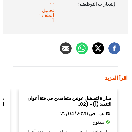
إشعارات التوظيف :
تحميل
الملف -
1
اقرأ المزيد
مباراة لتشغيل عونين متعاقدين في فئة أعوان
مب
التنفيذ (أ) - (02…
ال
نشر في 22/04/2026
مفتوح