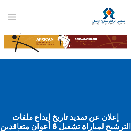
Skip
to
main
content
إعلان عن تمديد تاريخ إيداع ملفات
الترشيح لمباراة تشغيل 6 أعوان متعاقدين