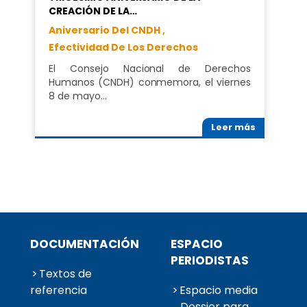
CREACIÓN DE LA…
Aniversario Del CNDH ,
Efectividad De Los Derechos
El Consejo Nacional de Derechos
Humanos (CNDH) conmemora, el viernes
8 de mayo…
Leer más
DOCUMENTACIÓN
ESPACIO
PERIODISTAS
Textos de
referencia
Espacio media
Dossier para