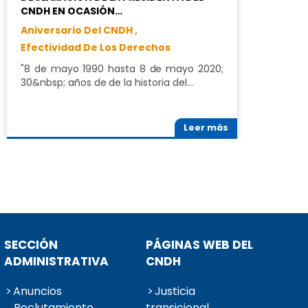
CNDH EN OCASIÓN…
Aniversario Del CNDH ,
Efectividad De Los Derechos
"8 de mayo 1990 hasta 8 de mayo 2020;
30&nbsp; años de de la historia del…
Leer más
SECCIÓN
PÁGINAS WEB DEL
ADMINISTRATIVA
CNDH
Anuncios
Justicia
Reclutamiento
transicional