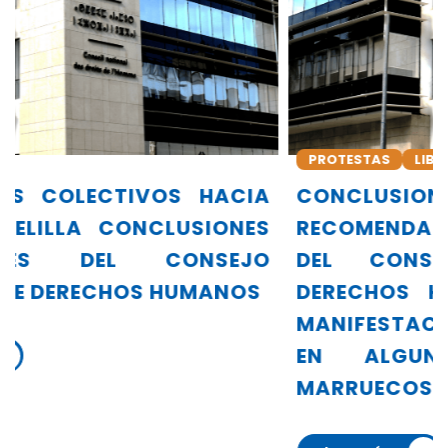
PROTESTAS
LIBERTAD DE OPINIÓN Y EXPRESIÓN
A
CONCLUSIONES Y
S
RECOMENDACIONES PRELIMINARES
O
DEL CONSEJO NACIONAL DE
DERECHOS HUMANOS SOBRE LAS
MANIFESTACIONES REGISTRADAS
EN ALGUNAS CIUDADES DE
MARRUECOS