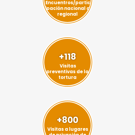
Encuentros/partic
ipación nacional o
regional
+118
Visitas
preventivas de la
tortura
+800
Visitas a lugares
de privación de