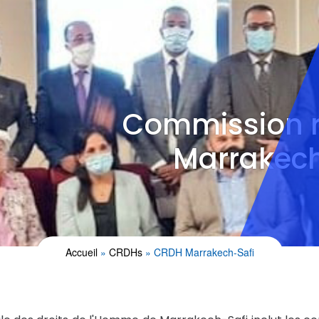
Commission r
Marrakech
Accueil
CRDHs
CRDH Marrakech-Safi