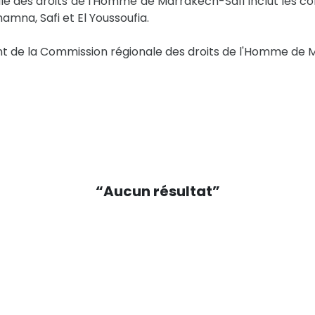
ale des droits de l'Homme de Marrakech-Safi inclut les c
amna, Safi et El Youssoufia.
nt de la Commission régionale des droits de l'Homme de 
“Aucun résultat”