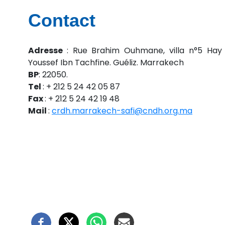
Contact
Adresse
: Rue Brahim Ouhmane, villa n°5 Hay
Youssef Ibn Tachfine. Guéliz. Marrakech
BP
: 22050.
Tel
: + 212 5 24 42 05 87
Fax
: + 212 5 24 42 19 48
Mail
:
crdh.marrakech-safi@cndh.org.ma