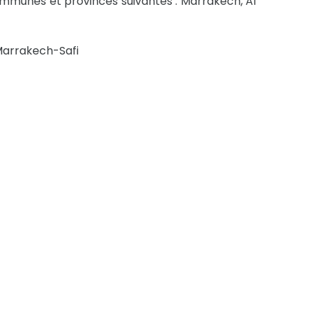
ommunes et provinces suivantes : Marrakech, Al
Marrakech-Safi