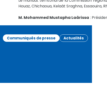
Le mandat territorial de la Commission région
Houaz, Chichaoua, Kelaât Sraghna, Essaouira, Rh
M. Mohammed Mustapha Laârissa
: Préside
Communiqués de presse
Actualités