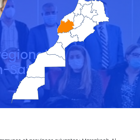
égionale
-Safi